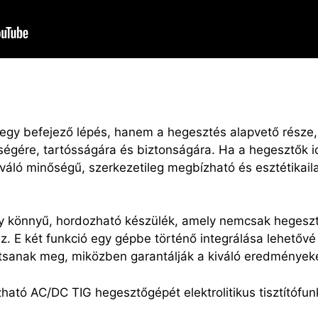
 egy befejező lépés, hanem a hegesztés alapvető része,
égére, tartósságára és biztonságára. Ha a hegesztők id
kiváló minőségű, szerkezetileg megbízható és esztétikai
 könnyű, hordozható készülék, amely nemcsak hegesz
végez. E két funkció egy gépbe történő integrálása lehető
rítsanak meg, miközben garantálják a kiváló eredmények
ató AC/DC TIG hegesztőgépét elektrolitikus tisztítófun