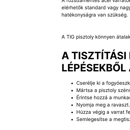
A rozsdamentes acél varratok
elérhetők standard vagy nagy
hatékonyságra van szükség.
A TIG pisztoly könnyen átalak
A TISZTÍTÁS
LÉPÉSEKBŐL 
Cserélje ki a fogyóeszk
Mártsa a pisztoly széns
Érintse hozzá a munka
Nyomja meg a ravaszt.
Húzza végig a varrat fe
Semlegesítse a megtiszt