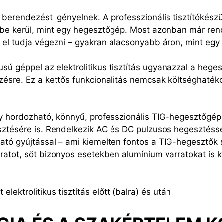
erendezést igényelnek. A professzionális tisztítókész
bbe kerül, mint egy hegesztőgép. Most azonban már rend
 el tudja végezni – gyakran alacsonyabb áron, mint egy 
ú géppel az elektrolitikus tisztítás ugyanazzal a hege
ésre. Ez a kettős funkcionalitás nemcsak költséghaték
hordozható, könnyű, professzionális TIG-hegesztőgép
sztésére is. Rendelkezik AC és DC pulzusos hegesztéss
ható gyújtással – ami kiemelten fontos a TIG-hegesztők
atot, sőt bizonyos esetekben alumínium varratokat is ké
lektrolitikus tisztítás előtt (balra) és után