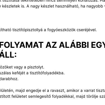
 tisztítása tekintetében nincs semmilyen korlátozás. 
 készletek is. A nagy készlet használható, ha nagyobb va
ítható tisztítópisztollyá a fogyóeszközök cseréjével.
I FOLYAMAT AZ ALÁBBI E
ÁLL:
özöket vagy a pisztolyt.
zálas keféjét a tisztítófolyadékba.
darabhoz.
lületén, majd engedje el a ravaszt, amikor a varrat tiszt
ított felületet semlegesítő folyadékkal, majd törölje sz