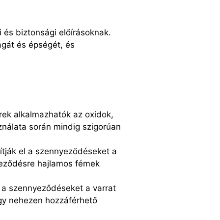
i és biztonsági előírásoknak.
ságát és épségét, és
rek alkalmazhatók az oxidok,
sználata során mindig szigorúan
olítják el a szennyeződéseket a
neződésre hajlamos fémek
el a szennyeződéseket a varrat
agy nehezen hozzáférhető