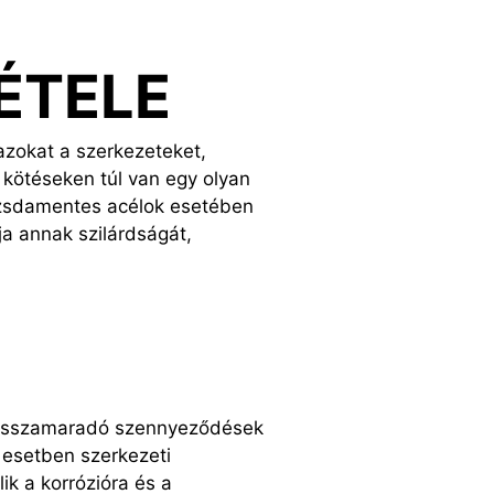
ÉTELE
azokat a szerkezeteket,
 kötéseken túl van egy olyan
rozsdamentes acélok esetében
ja annak szilárdságát,
a visszamaradó szennyeződések
 esetben szerkezeti
k a korrózióra és a