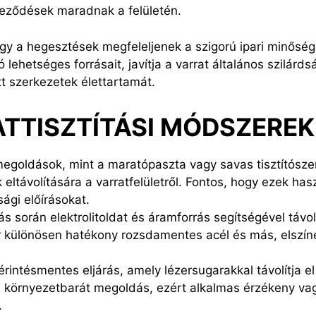
eződések maradnak a felületén.
 hogy a hegesztések megfeleljenek a szigorú ipari minőség
ó lehetséges forrásait, javítja a varrat általános szilárd
t szerkezetek élettartamát.
TTISZTÍTÁSI MÓDSZEREK
egoldások, mint a maratópaszta vagy savas tisztítósze
 eltávolítására a varratfelületről. Fontos, hogy ezek ha
sági előírásokat.
tás során elektrolitoldat és áramforrás segítségével táv
er különösen hatékony rozsdamentes acél és más, elszí
 érintésmentes eljárás, amely lézersugarakkal távolítja 
 és környezetbarát megoldás, ezért alkalmas érzékeny v
.