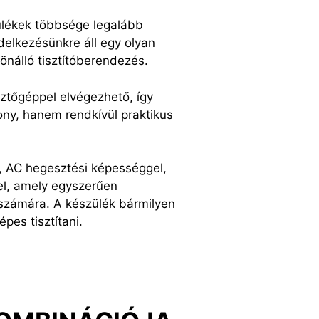
ülékek többsége legalább
elkezésünkre áll egy olyan
önálló tisztítóberendezés.
sztőgéppel elvégezhető, így
ony, hanem rendkívül praktikus
, AC hegesztési képességgel,
el, amely egyszerűen
 számára. A készülék bármilyen
pes tisztítani.