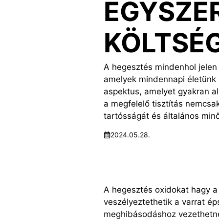
EGYSZE
KÖLTSÉ
A hegesztés mindenhol jelen 
amelyek mindennapi életünk a
aspektus, amelyet gyakran al
a megfelelő tisztítás nemcsak
tartósságát és általános minő
2024.05.28.
A hegesztés oxidokat hagy a 
veszélyeztethetik a varrat é
meghibásodáshoz vezethetnek.