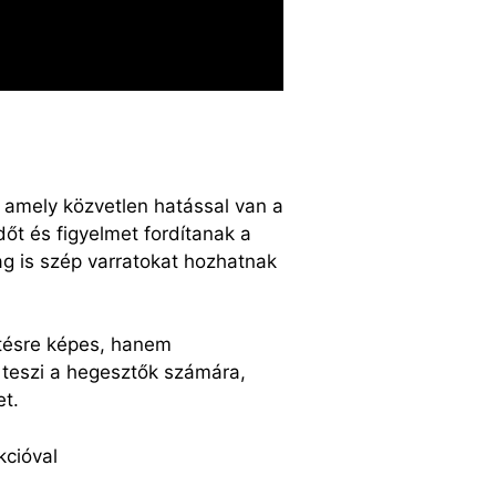
 amely közvetlen hatással van a
őt és figyelmet fordítanak a
lag is szép varratokat hozhatnak
tésre képes, hanem
vé teszi a hegesztők számára,
et.
kcióval