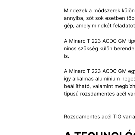
Mindezek a módszerek külön b
annyiba, sőt sok esetben tö
gép, amely mindkét feladatot
A Minarc T 223 ACDC GM típus
nincs szükség külön berendez
is.
A Minarc T 223 ACDC GM egy 
így alkalmas alumínium hege
beállítható, valamint megbíz
típusú rozsdamentes acél varr
Rozsdamentes acél TIG varrat e