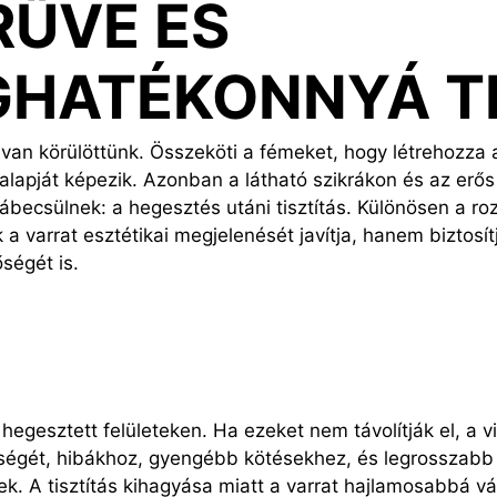
RŰVÉ ÉS
GHATÉKONNYÁ T
van körülöttünk. Összeköti a fémeket, hogy létrehozza 
lapját képezik. Azonban a látható szikrákon és az erős
ábecsülnek: a hegesztés utáni tisztítás. Különösen a 
 a varrat esztétikai megjelenését javítja, hanem biztosít
ségét is.
hegesztett felületeken. Ha ezeket nem távolítják el, 
pségét, hibákhoz, gyengébb kötésekhez, és legrosszabb
 A tisztítás kihagyása miatt a varrat hajlamosabbá váli