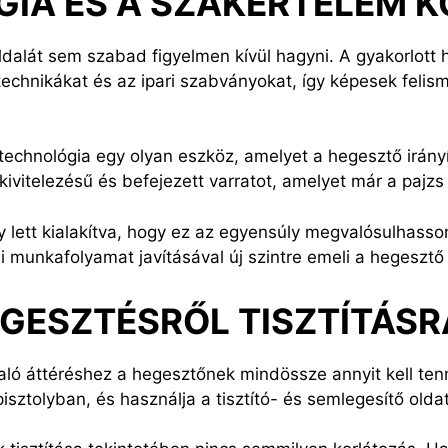
GIA ÉS A SZAKÉRTELEM 
dalát sem szabad figyelmen kívül hagyni. A gyakorlott 
technikákat és az ipari szabványokat, így képesek felism
chnológia egy olyan eszköz, amelyet a hegesztő irányí
ivitelezésű és befejezett varratot, amelyet már a pajzs l
ett kialakítva, hogy ez az egyensúly megvalósulhasson
i munkafolyamat javításával új szintre emeli a hegeszt
GESZTÉSRŐL TISZTÍTÁSR
való áttéréshez a hegesztőnek mindössze annyit kell tenn
sztolyban, és használja a tisztító- és semlegesítő olda