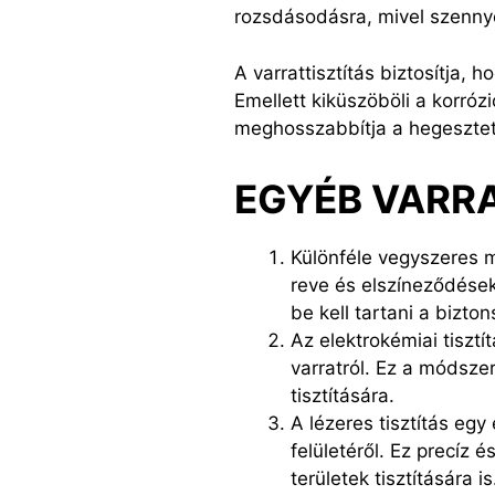
rozsdásodásra, mivel szenny
A varrattisztítás biztosítja,
Emellett kiküszöböli a korrózi
meghosszabbítja a hegesztet
EGYÉB VARRA
Különféle vegyszeres m
reve és elszíneződések
be kell tartani a bizton
Az elektrokémiai tisztí
varratról. Ez a módsz
tisztítására.
A lézeres tisztítás egy
felületéről. Ez precíz
területek tisztítására is