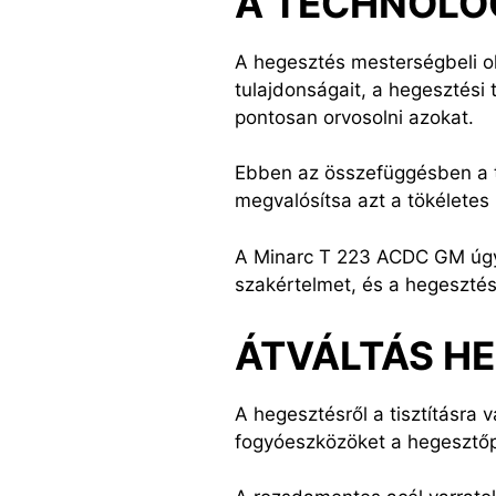
A TECHNOLÓ
A hegesztés mesterségbeli ol
tulajdonságait, a hegesztési 
pontosan orvosolni azokat.
Ebben az összefüggésben a te
megvalósítsa azt a tökéletes k
A Minarc T 223 ACDC GM úgy l
szakértelmet, és a hegesztés
ÁTVÁLTÁS HE
A hegesztésről a tisztításra 
fogyóeszközöket a hegesztőpi