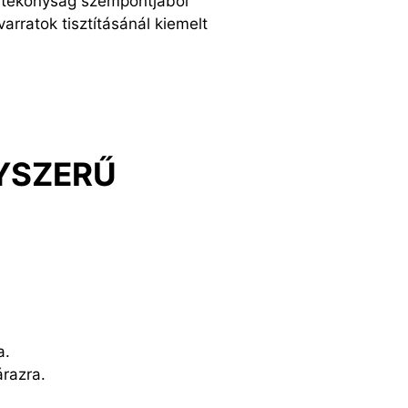
Hatékonyság szempontjából
rratok tisztításánál kiemelt
GYSZERŰ
a.
árazra.