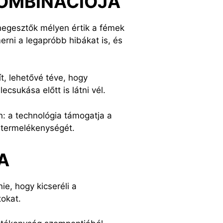
KOMBINÁCIÓJA
hegesztők mélyen értik a fémek
erni a legapróbb hibákat is, és
t, lehetővé téve, hogy
ecsukása előtt is látni vél.
: a technológia támogatja a
ő termelékenységét.
A
ie, hogy kicseréli a
tokat.