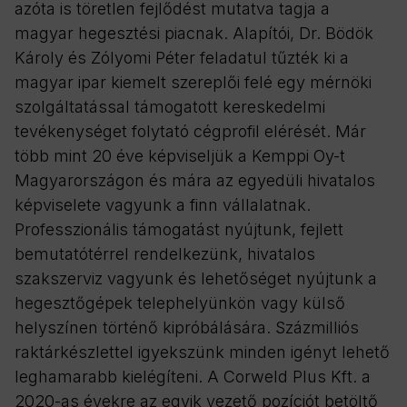
azóta is töretlen fejlődést mutatva tagja a
magyar hegesztési piacnak. Alapítói, Dr. Bödök
Károly és Zólyomi Péter feladatul tűzték ki a
magyar ipar kiemelt szereplői felé egy mérnöki
szolgáltatással támogatott kereskedelmi
tevékenységet folytató cégprofil elérését. Már
több mint 20 éve képviseljük a Kemppi Oy-t
Magyarországon és mára az egyedüli hivatalos
képviselete vagyunk a finn vállalatnak.
Professzionális támogatást nyújtunk, fejlett
bemutatótérrel rendelkezünk, hivatalos
szakszerviz vagyunk és lehetőséget nyújtunk a
hegesztőgépek telephelyünkön vagy külső
helyszínen történő kipróbálására. Százmilliós
raktárkészlettel igyekszünk minden igényt lehető
leghamarabb kielégíteni. A Corweld Plus Kft. a
2020-as évekre az egyik vezető pozíciót betöltő