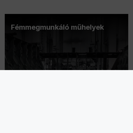
Fémmegmunkáló műhelyek
Szállítmányozás