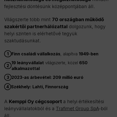
fejlesztési döntésünk középpontjában áll.
Világszerte több mint
70 országban működő
szakértői partnerhálózattal
dolgozunk, hogy
helyi szinten is elérhetővé tegyük
szaktudásunkat.
1
Finn családi vállalkozás
, alapítva
1949-ben
19 leányvállalat
világszerte, közel
650
2
alkalmazottal
3
2023-as árbevétel: 209 millió euró
4
Székhely: Lahti, Finnország
A
Kemppi Oy cégcsoport
a helyi értékesítési
leányvállalatokból és a
Trafimet Group SpA
-ból
áll.