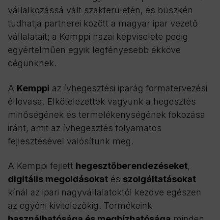
vállalkozássá vált szakterületén, és büszkén
tudhatja partnerei között a magyar ipar vezető
vállalatait; a Kemppi hazai képviselete pedig
egyértelműen egyik legfényesebb ékköve
cégünknek.
A
Kemppi
az ívhegesztési iparág formatervezési
éllovasa. Elkötelezettek vagyunk a hegesztés
minőségének és termelékenységének fokozása
iránt, amit az ívhegesztés folyamatos
fejlesztésével valósítunk meg.
A Kemppi fejlett
hegesztőberendezéseket
,
digitális megoldásokat
és
szolgáltatásokat
kínál az ipari nagyvállalatoktól kezdve egészen
az egyéni kivitelezőkig. Termékeink
használhatósága és megbízhatósága
minden