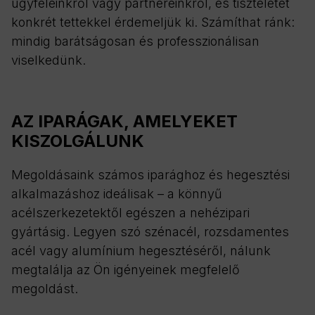
ügyfeleinkről vagy partnereinkről, és tiszteletét
konkrét tettekkel érdemeljük ki. Számíthat ránk:
mindig barátságosan és professzionálisan
viselkedünk.
AZ IPARÁGAK, AMELYEKET
KISZOLGÁLUNK
Megoldásaink számos iparághoz és hegesztési
alkalmazáshoz ideálisak – a könnyű
acélszerkezetektől egészen a nehézipari
gyártásig. Legyen szó szénacél, rozsdamentes
acél vagy alumínium hegesztéséről, nálunk
megtalálja az Ön igényeinek megfelelő
megoldást.