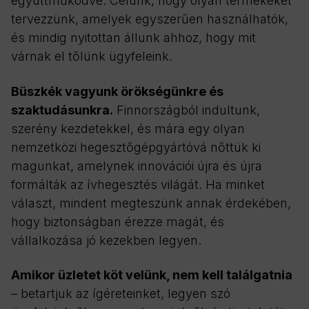
együttműködve. Célunk, hogy olyan termékeket
tervezzünk, amelyek egyszerűen használhatók,
és mindig nyitottan állunk ahhoz, hogy mit
várnak el tőlünk ügyfeleink.
Büszkék vagyunk örökségünkre és
szaktudásunkra.
Finnországból indultunk,
szerény kezdetekkel, és mára egy olyan
nemzetközi hegesztőgépgyártóvá nőttük ki
magunkat, amelynek innovációi újra és újra
formálták az ívhegesztés világát. Ha minket
választ, mindent megteszünk annak érdekében,
hogy biztonságban érezze magát, és
vállalkozása jó kezekben legyen.
Amikor üzletet köt velünk, nem kell találgatnia
– betartjuk az ígéreteinket, legyen szó