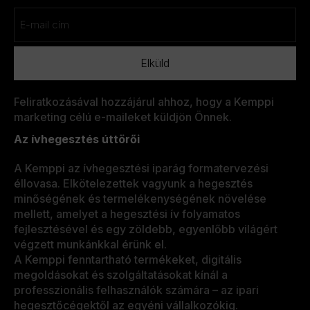
nélkül
Email
(Kötelező)
Feliratkozásával hozzájárul ahhoz, hogy a Kemppi
marketing célú e-maileket küldjön Önnek.
Az ívhegesztés úttörői
A Kemppi az ívhegesztési iparág formatervezési
éllovasa. Elkötelezettek vagyunk a hegesztés
minőségének és termelékenységének növelése
mellett, amelyet a hegesztési ív folyamatos
fejlesztésével és egy zöldebb, egyenlőbb világért
végzett munkánkkal érünk el.
A Kemppi fenntartható termékeket, digitális
megoldásokat és szolgáltatásokat kínál a
professzionális felhasználók számára – az ipari
hegesztőcégektől az egyéni vállalkozókig.