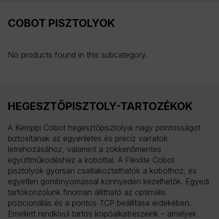
COBOT PISZTOLYOK
No products found in this subcategory.
HEGESZTŐPISZTOLY-TARTOZÉKOK
A Kemppi Cobot hegesztőpisztolyai nagy pontosságot
biztosítanak az egyenletes és precíz varratok
létrehozásához, valamint a zökkenőmentes
együttműködéshez a kobottal. A Flexlite Cobot
pisztolyok gyorsan csatlakoztathatók a kobothoz, és
egyetlen gombnyomással könnyedén kezelhetők. Egyedi
tartókonzolunk finoman állítható az optimális
pozicionálás és a pontos TCP beállítása érdekében.
Emellett rendkívül tartós kopóalkatrészeink – amelyek