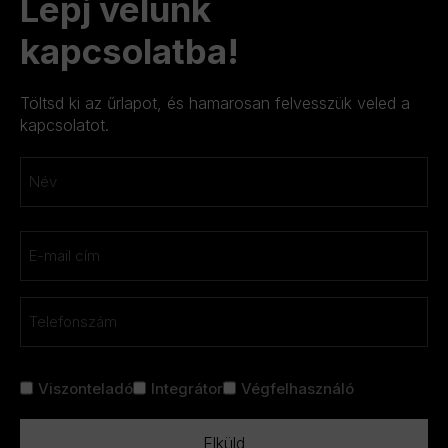
Lépj velünk
kapcsolatba!
Töltsd ki az űrlapot, és hamarosan felvesszük veled a
kapcsolatot.
Név
*
Keresztnév
Email
*
Telefon
*
Cím
Viszonteladó
Integrátor
Végfelhasználó
nélkül
*