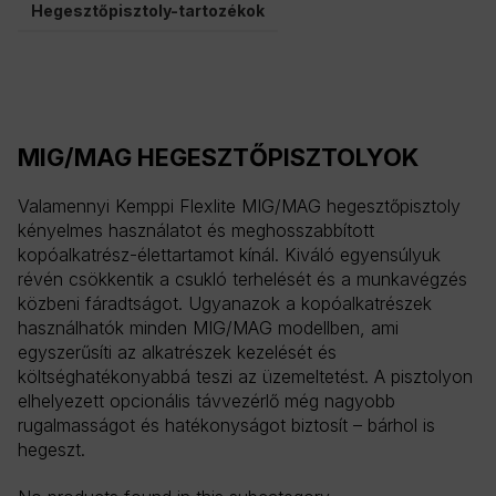
Hegesztőpisztoly-tartozékok
MIG/MAG HEGESZTŐPISZTOLYOK
Valamennyi Kemppi Flexlite MIG/MAG hegesztőpisztoly
kényelmes használatot és meghosszabbított
kopóalkatrész-élettartamot kínál. Kiváló egyensúlyuk
révén csökkentik a csukló terhelését és a munkavégzés
közbeni fáradtságot. Ugyanazok a kopóalkatrészek
használhatók minden MIG/MAG modellben, ami
egyszerűsíti az alkatrészek kezelését és
költséghatékonyabbá teszi az üzemeltetést. A pisztolyon
elhelyezett opcionális távvezérlő még nagyobb
rugalmasságot és hatékonyságot biztosít – bárhol is
hegeszt.