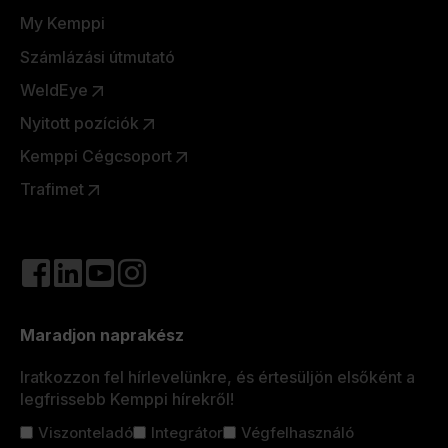
My Kemppi
Számlázási útmutató
WeldEye
Nyitott pozíciók
Kemppi Cégcsoport
Trafimet
Maradjon naprakész
Iratkozzon fel hírlevelünkre, és értesüljön elsőként a
legfrissebb Kemppi hírekről!
Cím
Viszonteladó
Integrátor
Végfelhasználó