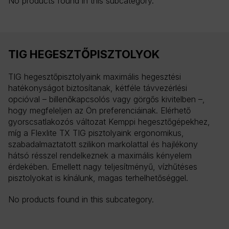
No products found in this subcategory.
TIG HEGESZTŐPISZTOLYOK
TIG hegesztőpisztolyaink maximális hegesztési
hatékonyságot biztosítanak, kétféle távvezérlési
opcióval – billenőkapcsolós vagy görgős kivitelben –,
hogy megfeleljen az Ön preferenciáinak. Elérhető
gyorscsatlakozós változat Kemppi hegesztőgépekhez,
míg a Flexlite TX TIG pisztolyaink ergonomikus,
szabadalmaztatott szilikon markolattal és hajlékony
hátsó résszel rendelkeznek a maximális kényelem
érdekében. Emellett nagy teljesítményű, vízhűtéses
pisztolyokat is kínálunk, magas terhelhetőséggel.
No products found in this subcategory.