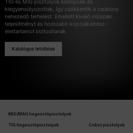
TIG és MIG pisztolyok könnyűek és
kiegyensúlyozottak, így csökkentik a csuklóra
nehezedő terhelést. Emellett kiváló műszaki
teljesítményt és hosszabb kopóalkatrész-
élettartamot biztosítanak.
Katalógus letöltése
MIG/MAG hegesztőpisztolyok
TIG hegesztőpisztolyok
Cobot pisztolyok