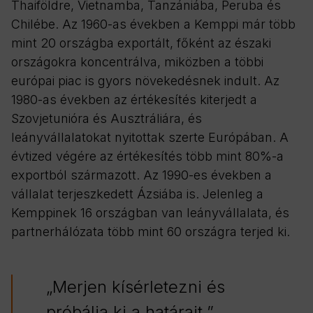
Thaiföldre, Vietnamba, Tanzániába, Peruba és
Chilébe. Az 1960-as években a Kemppi már több
mint 20 országba exportált, főként az északi
országokra koncentrálva, miközben a többi
európai piac is gyors növekedésnek indult. Az
1980-as években az értékesítés kiterjedt a
Szovjetunióra és Ausztráliára, és
leányvállalatokat nyitottak szerte Európában. A
évtized végére az értékesítés több mint 80%-a
exportból származott. Az 1990-es években a
vállalat terjeszkedett Ázsiába is. Jelenleg a
Kemppinek 16 országban van leányvállalata, és
partnerhálózata több mint 60 országra terjed ki.
„Merjen kísérletezni és
próbálja ki a határait.”