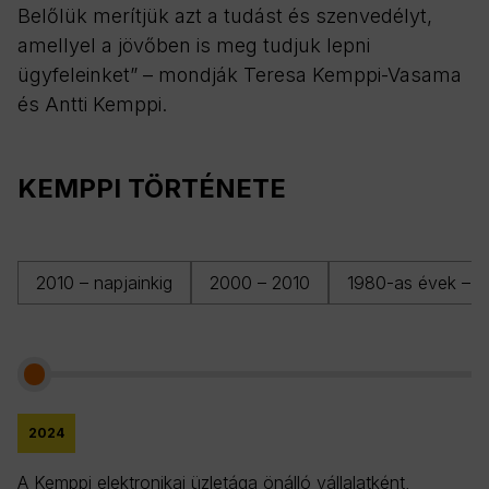
Belőlük merítjük azt a tudást és szenvedélyt,
amellyel a jövőben is meg tudjuk lepni
ügyfeleinket” – mondják Teresa Kemppi-Vasama
és Antti Kemppi.
KEMPPI TÖRTÉNETE
2010 – napjainkig
2000 – 2010
1980-as évek – 
2024
A Kemppi elektronikai üzletága önálló vállalatként,
Tö