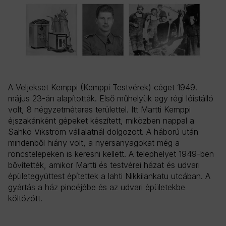
A Veljekset Kemppi (Kemppi Testvérek) céget 1949.
Fe
május 23-án alapították. Első műhelyük egy régi lóistálló
Ke
volt, 8 négyzetméteres területtel. Itt Martti Kemppi
19
éjszakánként gépeket készített, miközben nappal a
vá
Sähkö Vikström vállalatnál dolgozott. A háború után
ex
mindenből hiány volt, a nyersanyagokat még a
te
roncstelepeken is keresni kellett. A telephelyet 1949-ben
Ch
bővítették, amikor Martti és testvérei házat és udvari
az
épületegyüttest építettek a lahti Nikkilänkatu utcában. A
Sv
gyártás a ház pincéjébe és az udvari épületekbe
na
költözött.
lo