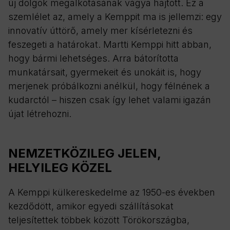
új dolgok megalkotásának vágya hajtott. Ez a
szemlélet az, amely a Kemppit ma is jellemzi: egy
innovatív úttörő, amely mer kísérletezni és
feszegeti a határokat. Martti Kemppi hitt abban,
hogy bármi lehetséges. Arra bátorította
munkatársait, gyermekeit és unokáit is, hogy
merjenek próbálkozni anélkül, hogy félnének a
kudarctól – hiszen csak így lehet valami igazán
újat létrehozni.
NEMZETKÖZILEG JELEN,
HELYILEG KÖZEL
A Kemppi külkereskedelme az 1950-es években
kezdődött, amikor egyedi szállításokat
teljesítettek többek között Törökországba,