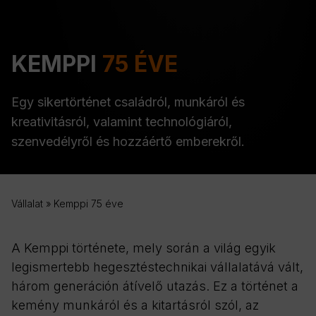
KEMPPI
75 ÉVE
Egy sikertörténet családról, munkáról és
kreativitásról, valamint technológiáról,
szenvedélyről és hozzáértő emberekről.
Vállalat
»
Kemppi 75 éve
A Kemppi története, mely során a világ egyik
legismertebb hegesztéstechnikai vállalatává vált,
három generáción átívelő utazás. Ez a történet a
kemény munkáról és a kitartásról szól, az