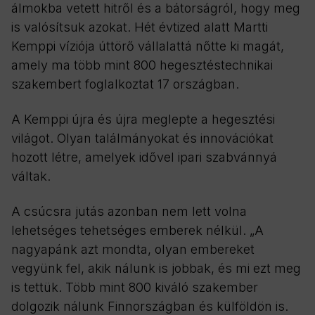
álmokba vetett hitről és a bátorságról, hogy meg
is valósítsuk azokat. Hét évtized alatt Martti
Kemppi víziója úttörő vállalattá nőtte ki magát,
amely ma több mint 800 hegesztéstechnikai
szakembert foglalkoztat 17 országban.
A Kemppi újra és újra meglepte a hegesztési
világot. Olyan találmányokat és innovációkat
hozott létre, amelyek idővel ipari szabvánnyá
váltak.
A csúcsra jutás azonban nem lett volna
lehetséges tehetséges emberek nélkül. „A
nagyapánk azt mondta, olyan embereket
vegyünk fel, akik nálunk is jobbak, és mi ezt meg
is tettük. Több mint 800 kiváló szakember
dolgozik nálunk Finnországban és külföldön is.