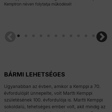
Kemptron néven folytatja működését
ár
or
Gr
BÁRMI LEHETSÉGES
Ugyanabban az évben, amikor a Kemppi a 70.
évfordulóját ünnepelte, volt Martti Kemppi
születésének 100. évfordulója is. Martti Kemppi
sokoldalú, tehetséges ember volt, akit mindig az