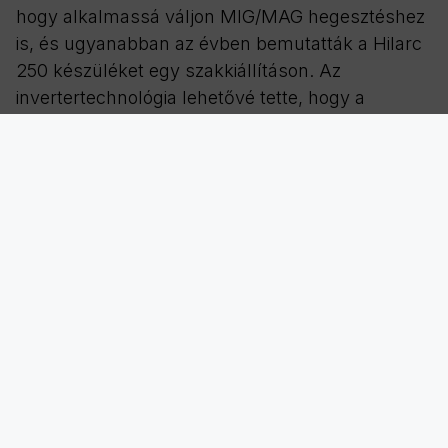
hogy alkalmassá váljon MIG/MAG hegesztéshez
is, és ugyanabban az évben bemutatták a Hilarc
250 készüléket egy szakkiállításon. Az
invertertechnológia lehetővé tette, hogy a
Kemppi forradalmi jellemzőkkel egészítse ki
hegesztőberendezéseit: kisebb méret, jobb
szabályozhatóság és többfunkciós működés.
AZ ANALÓGTÓL A DIGITÁLISIG
A Kemppi Pro forradalmasította a hegesztést. Két
fő újítás játszott ebben szerepet: a
mikroprocesszorok és az IGBT technológia.
Amikor a termék tökéletesített változatát 1993-
ban az esseni szakkiállításon bemutatták, a
Kemppi lett az első cég a világon, amely az