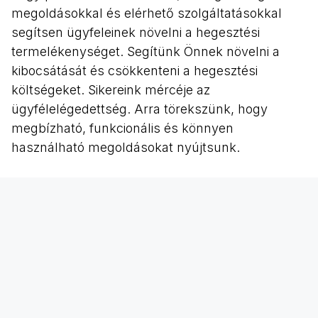
megoldásokkal és elérhető szolgáltatásokkal
segítsen ügyfeleinek növelni a hegesztési
termelékenységet. Segítünk Önnek növelni a
kibocsátását és csökkenteni a hegesztési
költségeket. Sikereink mércéje az
ügyfélelégedettség. Arra törekszünk, hogy
megbízható, funkcionális és könnyen
használható megoldásokat nyújtsunk.
A Kemppi hegesztéssel kapcsolatos
tevékenységei – a hegesztési kutatásoktól és az
ív tulajdonságainak fejlesztésétől kezdve a
hegesztőberendezések bemutatásán és
hegesztési tanácsadáson át – minden helyzetben
magas szintű szakértelmet biztosítanak Önnek.
Megoldásaink minőségét képzett és profi
munkatársaink alapozzák meg.