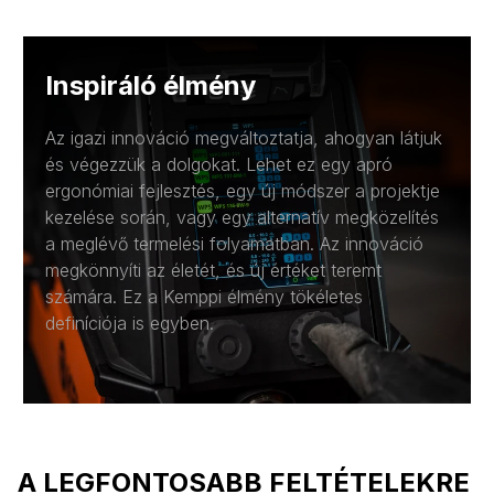
Inspiráló élmény
Az igazi innováció megváltoztatja, ahogyan látjuk
és végezzük a dolgokat. Lehet ez egy apró
ergonómiai fejlesztés, egy új módszer a projektje
kezelése során, vagy egy alternatív megközelítés
a meglévő termelési folyamatban. Az innováció
megkönnyíti az életét, és új értéket teremt
számára. Ez a Kemppi élmény tökéletes
definíciója is egyben.
A LEGFONTOSABB FELTÉTELEKRE