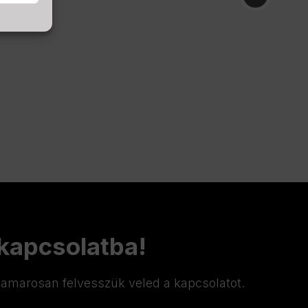
 kapcsolatba!
 hamarosan felvesszük veled a kapcsolatot.