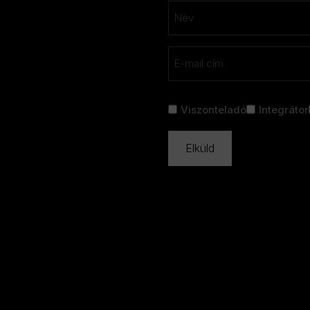
Név
*
Keresztnév
Email
*
Cím
Viszonteladó
Integrátor
nélkül
*