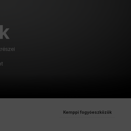
k
trészei
nt
Kemppi fogyóeszközök