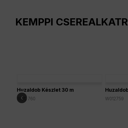
KEMPPI CSEREALKAT
Huzaldob Készlet 30 m
Huzaldob
‹
te
W012760
W012759
. A
st tesz