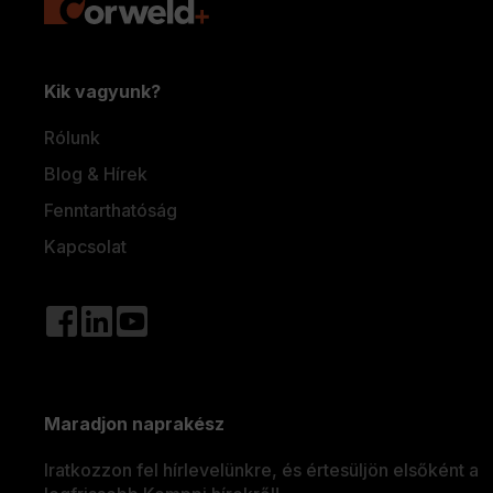
Gyorslinkek
Kik vagyunk?
My
Rólunk
Kemppi
Blog & Hírek
Számlázási
Fenntarthatóság
útmutató
Kapcsolat
WeldEye
Nyitott
pozíciók
Kemppi
Cégcsoport
Trafimet
Maradjon naprakész
gesztés
Iratkozzon fel hírlevelünkre, és értesüljön elsőként a
ői