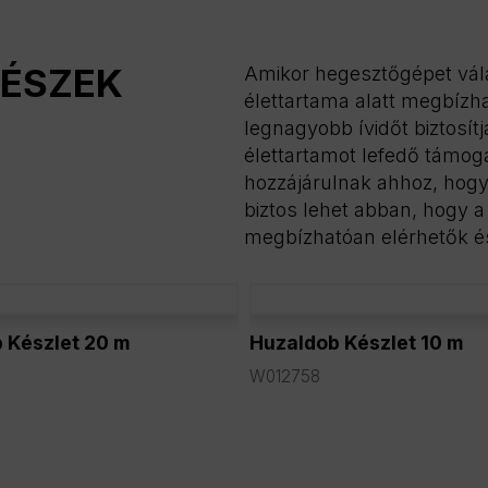
RÉSZEK
Amikor hegesztőgépet vála
élettartama alatt megbízh
legnagyobb ívidőt biztosítj
élettartamot lefedő támoga
hozzájárulnak ahhoz, hogy 
biztos lehet abban, hogy a
megbízhatóan elérhetők és
 Készlet 20 m
Huzaldob Készlet 10 m
W012758