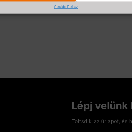
Cookie Policy
Lépj velünk
Töltsd ki az űrlapot, és