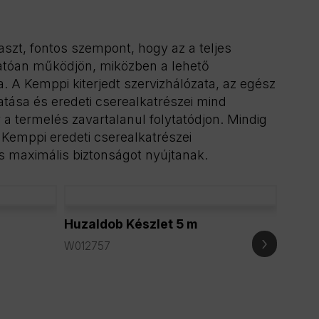
szt, fontos szempont, hogy az a teljes
atóan működjön, miközben a lehető
a. A Kemppi kiterjedt szervizhálózata, az egész
tása és eredeti cserealkatrészei mind
a termelés zavartalanul folytatódjon. Mindig
 Kemppi eredeti cserealkatrészei
 maximális biztonságot nyújtanak.
Huzaldob Készlet 5 m
Adapt
Mina
›
W012757
W008