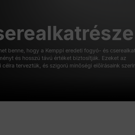
serealkatrésze
ehet benne, hogy a Kemppi eredeti fogyó- és cserealka
tményt és hosszú távú értéket biztosítják. Ezeket az
 célra terveztük, és szigorú minőségi előírásaink szeri