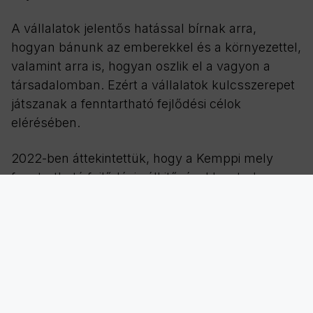
A vállalatok jelentős hatással bírnak arra,
hogyan bánunk az emberekkel és a környezettel,
valamint arra is, hogyan oszlik el a vagyon a
társadalomban. Ezért a vállalatok kulcsszerepet
játszanak a fenntartható fejlődési célok
elérésében.
2022-ben áttekintettük, hogy a Kemppi mely
fenntartható fejlődési célkitűzésekhez tud
érdemben hozzájárulni saját működése révén. Az
elemzés alapján az ENSZ 17 célkitűzése közül
hármat azonosítottunk, amelyek leginkább
kapcsolódnak tevékenységeinkhez, és
amelyekhez tényleges hozzájárulást tudunk
nyújtani. Arra törekszünk, hogy növeljük
működésünk pozitív hatásait, csökkentsük a