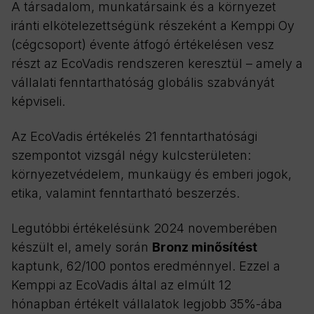
A társadalom, munkatársaink és a környezet
iránti elkötelezettségünk részeként a Kemppi Oy
(cégcsoport) évente átfogó értékelésen vesz
részt az EcoVadis rendszeren keresztül – amely a
vállalati fenntarthatóság globális szabványát
képviseli.
Az EcoVadis értékelés 21 fenntarthatósági
szempontot vizsgál négy kulcsterületen:
környezetvédelem, munkaügy és emberi jogok,
etika, valamint fenntartható beszerzés.
Legutóbbi értékelésünk 2024 novemberében
készült el, amely során
Bronz minősítést
kaptunk, 62/100 pontos eredménnyel. Ezzel a
Kemppi az EcoVadis által az elmúlt 12
hónapban értékelt vállalatok legjobb 35%-ába