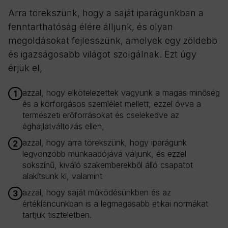
Arra törekszünk, hogy a saját iparágunkban a
fenntarthatóság élére álljunk, és olyan
megoldásokat fejlesszünk, amelyek egy zöldebb
és igazságosabb világot szolgálnak. Ezt úgy
érjük el,
azzal, hogy elkötelezettek vagyunk a magas minőség
1
és a körforgásos szemlélet mellett, ezzel óvva a
természeti erőforrásokat és cselekedve az
éghajlatváltozás ellen,
azzal, hogy arra törekszünk, hogy iparágunk
2
legvonzóbb munkaadójává váljunk, és ezzel
sokszínű, kiváló szakemberekből álló csapatot
alakítsunk ki, valamint
azzal, hogy saját működésünkben és az
3
értékláncunkban is a legmagasabb etikai normákat
tartjuk tiszteletben.