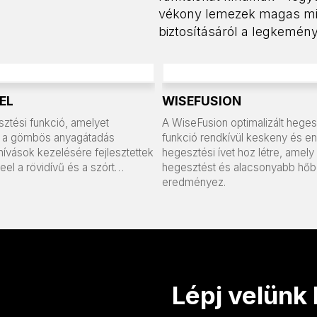
vékony lemezek magas mi
biztosításáról a legkemén
EL
WISEFUSION
ztési funkció, amelyet
A WiseFusion optimalizált heges
en a gömbös anyagátadás
funkció rendkívül keskeny és e
ihívások kezelésére fejlesztettek
hegesztési ívet hoz létre, amel
teel a rövidívű és a szórt…
hegesztést és alacsonyabb hőbe
eredményez.
Lépj velünk