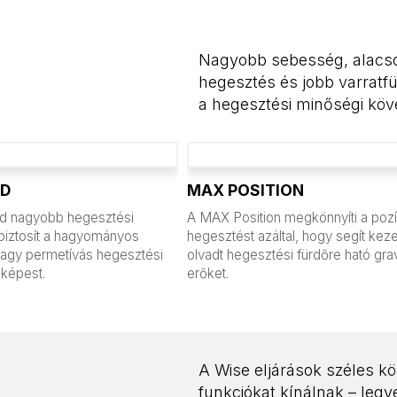
Nagyobb sebesség, alacso
hegesztés és jobb varratf
a hegesztési minőségi köv
ED
MAX POSITION
 nagyobb hegesztési
A MAX Position megkönnyíti a poz
biztosít a hagyományos
hegesztést azáltal, hogy segít keze
agy permetívás hegesztési
olvadt hegesztési fürdőre ható gra
 képest.
erőket.
A Wise eljárások széles kö
funkciókat kínálnak – leg