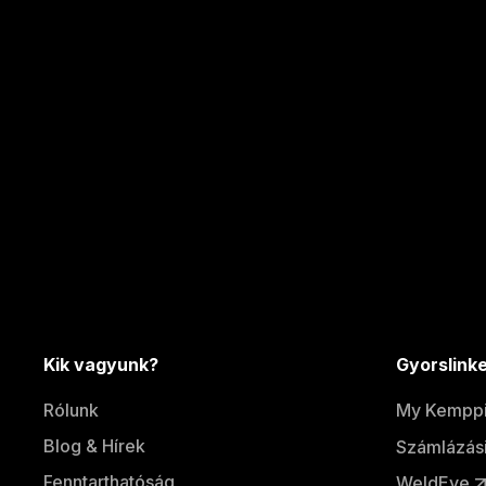
Kik vagyunk?
Gyorslink
Rólunk
My Kempp
Blog & Hírek
Számlázási
Fenntarthatóság
WeldEye