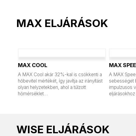
MAX ELJÁRÁSOK
MAX COOL
MAX SPE
A MAX Cool akár 32%-kal is csökkenti a
A MAX Speed
hőbevitel mértékét, így javítja az irányítást
sebességet 
olyan helyzetekben, ahol a túlzott
impulzusos v
hőmérséklet…
eljárásokhoz
WISE ELJÁRÁSOK