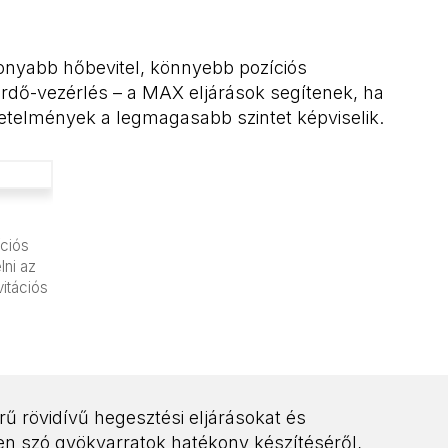
nyabb hőbevitel, könnyebb pozíciós
ürdő-vezérlés – a MAX eljárások segítenek, ha
etelmények a legmagasabb szintet képviselik.
íciós
lni az
vitációs
rű rövidívű hegesztési eljárásokat és
yen szó gyökvarratok hatékony készítéséről,