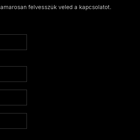
 hamarosan felvesszük veled a kapcsolatot.
éshez van és üresen kell hagyni.
Keresztnév