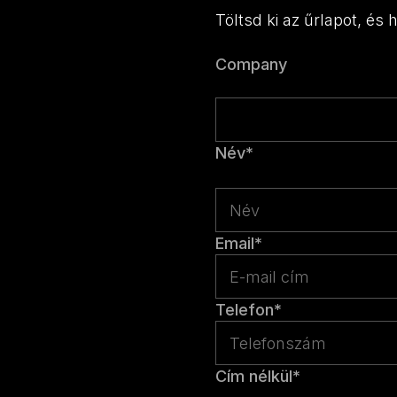
Töltsd ki az űrlapot, és
Company
Ez a mező az érvényesít
Név
*
Email
*
Telefon
*
Cím nélkül
*