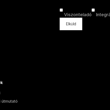
Viszonteladó
Integr
ek
i
 útmutató