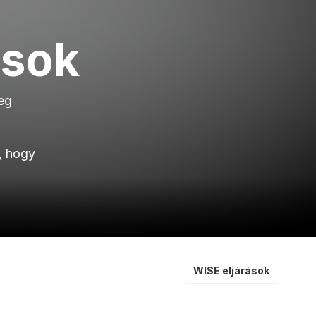
ások
eg
, hogy
WISE eljárások