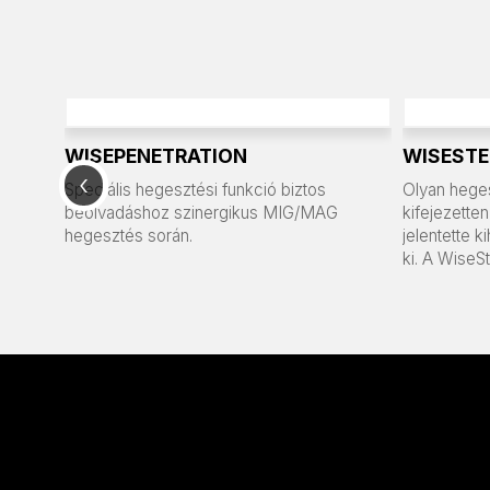
WISEPENETRATION
WISESTE
‹
eljárás
Speciális hegesztési funkció biztos
Olyan heges
ás
beolvadáshoz szinergikus MIG/MAG
kifejezett
hegesztés során.
jelentette k
ki. A WiseS