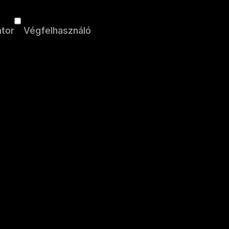
átor
Végfelhasználó