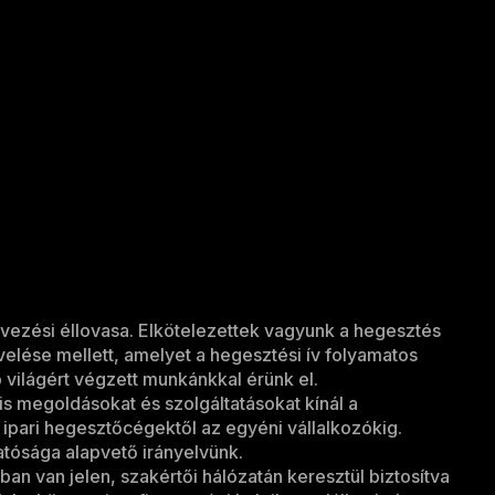
vezési éllovasa. Elkötelezettek vagyunk a hegesztés
ése mellett, amelyet a hegesztési ív folyamatos
 világért végzett munkánkkal érünk el.
is megoldásokat és szolgáltatásokat kínál a
 ipari hegesztőcégektől az egyéni vállalkozókig.
ósága alapvető irányelvünk.
an van jelen, szakértői hálózatán keresztül biztosítva