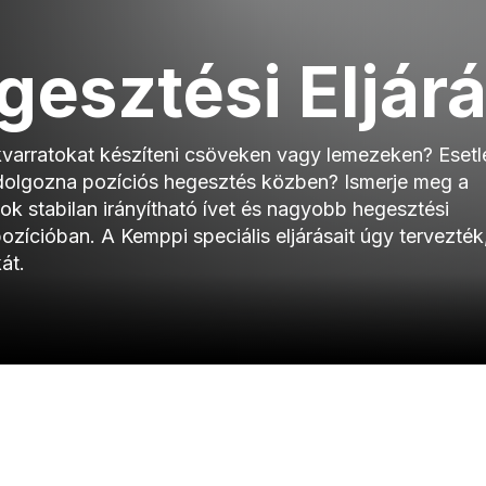
gesztési Eljár
arratokat készíteni csöveken vagy lemezeken? Esetl
dolgozna pozíciós hegesztés közben? Ismerje meg a
sok stabilan irányítható ívet és nagyobb hegesztési
ozícióban. A Kemppi speciális eljárásait úgy tervezték
át.