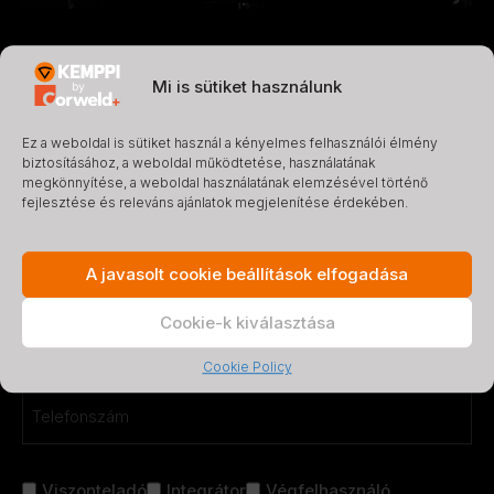
Lépj velünk
Mi is sütiket használunk
kapcsolatba!
Ez a weboldal is sütiket használ a kényelmes felhasználói élmény
biztosításához, a weboldal működtetése, használatának
Töltsd ki az űrlapot, és hamarosan felvesszük veled a
megkönnyítése, a weboldal használatának elemzésével történő
kapcsolatot.
fejlesztése és releváns ajánlatok megjelenítése érdekében.
Név
*
A javasolt cookie beállítások elfogadása
Keresztnév
Cookie-k kiválasztása
Email
*
Cookie Policy
Telefon
*
Cím
Viszonteladó
Integrátor
Végfelhasználó