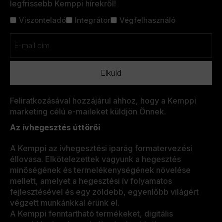
legfrissebb Kemppi hírekről!
Cím
Viszonteladó
Integrátor
Végfelhasználó
nélkül
Email
(Kötelező)
Feliratkozásával hozzájárul ahhoz, hogy a Kemppi
marketing célú e-maileket küldjön Önnek.
Az ívhegesztés úttörői
A Kemppi az ívhegesztési iparág formatervezési
éllovasa. Elkötelezettek vagyunk a hegesztés
minőségének és termelékenységének növelése
mellett, amelyet a hegesztési ív folyamatos
fejlesztésével és egy zöldebb, egyenlőbb világért
végzett munkánkkal érünk el.
A Kemppi fenntartható termékeket, digitális