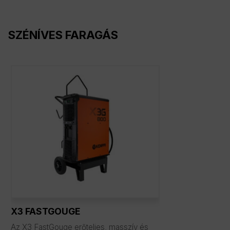
SZÉNÍVES FARAGÁS
X3 FASTGOUGE
Az X3 FastGouge erőteljes, masszív és