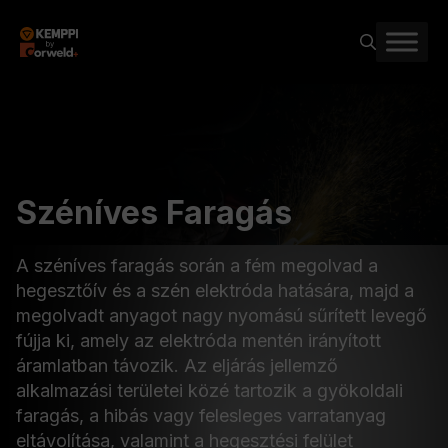
Kilépés
a
tartalomba
Széníves Faragás
A széníves faragás során a fém megolvad a
hegesztőív és a szén elektróda hatására, majd a
megolvadt anyagot nagy nyomású sűrített levegő
fújja ki, amely az elektróda mentén irányított
áramlatban távozik. Az eljárás jellemző
alkalmazási területei közé tartozik a gyökoldali
faragás, a hibás vagy felesleges varratanyag
eltávolítása, valamint a hegesztési felület