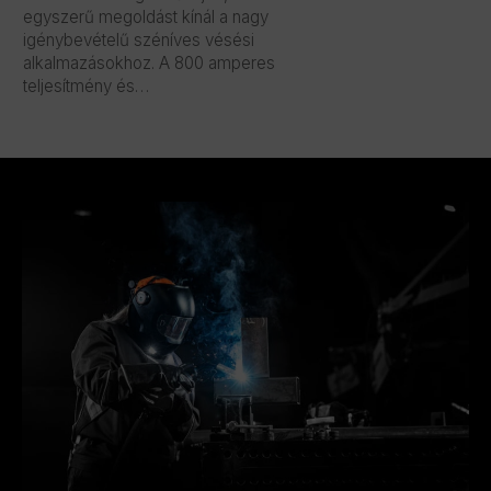
egyszerű megoldást kínál a nagy
igénybevételű széníves vésési
alkalmazásokhoz. A 800 amperes
teljesítmény és…