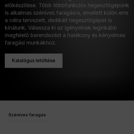
előkészítése. Több többfunkciós hegesztőgépünk
is alkalmas széníves faragásra, emellett külön erre
a célra tervezett, dedikált hegesztőgépet is
kínálunk. Válassza ki az igényeinek leginkább
megfelelő berendezést a hatékony és kényelmes
faragási munkákhoz.
Katalógus letöltése
Széníves faragás