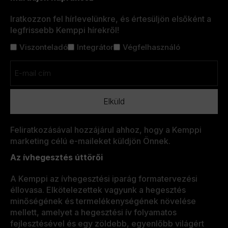
Iratkozzon fel hírlevelünkre, és értesüljön elsőként a
legfrissebb Kemppi hírekről!
Cím
Viszonteladó
Integrátor
Végfelhasználó
nélkül
Email
(Kötelező)
Feliratkozásával hozzájárul ahhoz, hogy a Kemppi
marketing célú e-maileket küldjön Önnek.
Az ívhegesztés úttörői
A Kemppi az ívhegesztési iparág formatervezési
éllovasa. Elkötelezettek vagyunk a hegesztés
minőségének és termelékenységének növelése
mellett, amelyet a hegesztési ív folyamatos
fejlesztésével és egy zöldebb, egyenlőbb világért