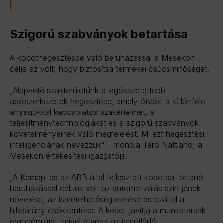
Szigorú szabványok betartása
A kobothegesztésbe való beruházással a Mesekon
célja az volt, hogy biztosítsa termékei csúcsminőségét.
„Alapvető szakterületünk a legösszetettebb
acélszerkezetek hegesztése, amely ötvözi a különféle
anyagokkal kapcsolatos szakértelmet, a
teljesítménytechnológiákat és a szigorú szabványok
követelményeinek való megfelelést. Mi ezt hegesztési
intelligenciának nevezzük” – mondja Tero Nättiaho, a
Mesekon értékesítési igazgatója.
„A Kemppi és az ABB által fejlesztett kobotba történő
beruházással célunk volt az automatizálás szintjének
növelése, az ismételhetőség elérése és ezáltal a
hibaarány csökkentése. A kobot javítja a munkatársak
ergonómiáját, mivel átveszi az ismétlődő,