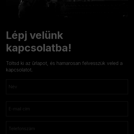
Lépj velünk
kapcsolatba!
Töltsd ki az űrlapot, és hamarosan felvesszük veled a
kapcsolatot.
Név
*
Keresztnév
Email
*
Telefon
*