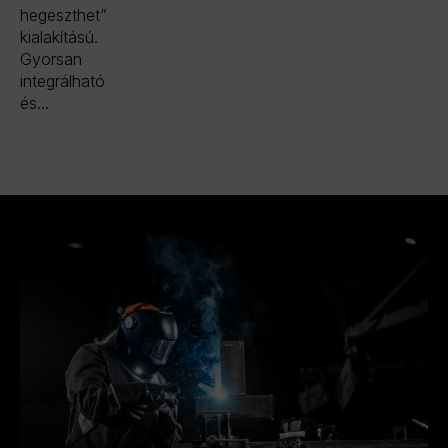
hegeszthet”
kialakítású.
Gyorsan
integrálható
és...