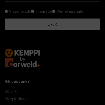
Cím
Viszonteladó
Integrátor
Végfelhasználó
nélkül
*
Kik vagyunk?
Rólunk
Blog & Hírek