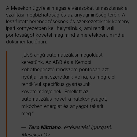
A Mesekon ügyfelei magas elvárásokat támasztanak a
szállítási megbízhatóság és az anyagminőség terén. A
leszállított berendezéseknek és szerkezeteknek kemény
ipari környezetben kell helytállniuk, ami rendkívüli
pontosságot követel meg mind a méretekben, mind a
dokumentációban.
„Elsőrangú automatizálási megoldást
kerestünk. Az ABB és a Kemppi
kobothegesztő rendszere pontosan azt
nyújtja, amit szerettünk volna, és megfelel
rendkívül specifikus gyártásunk
követelményeinek. Emellett az
automatizálás növeli a hatékonyságot,
miközben energiát és anyagot takarít
meg.”
—
Tero Nättiaho
, értékesítési igazgató,
Mesekon Oy