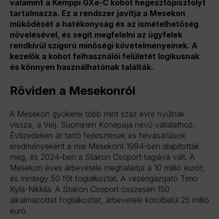
valamint a Kemppi GXe-C kobot hegesztőpisztolyt
tartalmazza. Ez a rendszer javítja a Mesekon
működését a hatékonyság és az ismételhetőség
növelésével, és segít megfelelni az ügyfelek
rendkívül szigorú minőségi követelményeinek. A
kezelők a kobot felhasználói felületét logikusnak
és könnyen használhatónak találták.
Röviden a Mesekonról
A Mesekon gyökerei több mint száz évre nyúlnak
vissza, a Velj. Suominen Konepaja nevű vállalathoz.
Évtizedeken át tartó fejlesztések és felvásárlások
eredményeként a mai Mesekont 1994-ben alapították
meg, és 2024-ben a Stairon Csoport tagjává vált. A
Mesekon éves árbevétele meghaladja a 10 millió eurót,
és mintegy 50 főt foglalkoztat. A vezérigazgató Timo
Kylä-Nikkilä. A Stairon Csoport összesen 150
alkalmazottat foglalkoztat, árbevétele körülbelül 25 millió
euró.