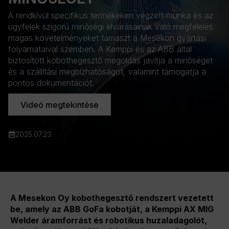
A rendkívül specifikus termékeken végzett munka és az
ügyfelek szigorú minőségi elvárásainak való megfelelés
magas követelményeket támaszt a Mesekon gyártási
folyamataival szemben. A Kemppi és az ABB által
biztosított kobothegesztő megoldás javítja a minőséget
és a szállítási megbízhatóságot, valamint támogatja a
pontos dokumentációt.
Videó megtekintése
2025.07.23.
A Mesekon Oy kobothegesztő rendszert vezetett
be, amely az ABB GoFa kobotját, a Kemppi AX MIG
Welder áramforrást és robotikus huzaladagolót,