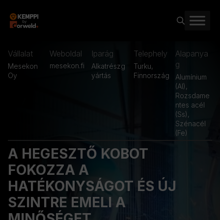
Kilépés
a
tartalomba
Vállalat
Weboldal
Iparág
Telephely
Alapanya
g
mesekon.fi
Mesekon
Alkatrészg
Turku,
Oy
yártás
Finnország
Alumínium
(AI)
,
Rozsdame
ntes acél
(Ss)
,
Szénacél
(Fe)
A HEGESZTŐ KOBOT
FOKOZZA A
HATÉKONYSÁGOT ÉS ÚJ
SZINTRE EMELI A
MINŐSÉGET