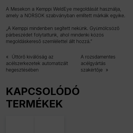
A Mesekon a Kemppi WeldEye megoldását használja,
amely a NORSOK szabványban említett márkák egyike.
„A Kemppi mindenben segített nekünk. Gyümölcsöző
párbeszédet folytattunk, ahol mindenki közös
megoldáskereső szemlélettel állt hozzá.”
«
Úttörő kiválóság az
A rozsdamentes
acélszerkezetek automatizált
acélgyártás
hegesztésében
szakértője
»
KAPCSOLÓDÓ
TERMÉKEK