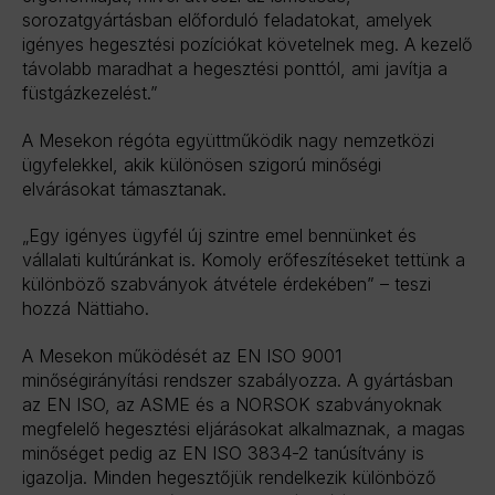
sorozatgyártásban előforduló feladatokat, amelyek
igényes hegesztési pozíciókat követelnek meg. A kezelő
távolabb maradhat a hegesztési ponttól, ami javítja a
füstgázkezelést.”
A Mesekon régóta együttműködik nagy nemzetközi
ügyfelekkel, akik különösen szigorú minőségi
elvárásokat támasztanak.
„Egy igényes ügyfél új szintre emel bennünket és
vállalati kultúránkat is. Komoly erőfeszítéseket tettünk a
különböző szabványok átvétele érdekében” – teszi
hozzá Nättiaho.
A Mesekon működését az EN ISO 9001
minőségirányítási rendszer szabályozza. A gyártásban
az EN ISO, az ASME és a NORSOK szabványoknak
megfelelő hegesztési eljárásokat alkalmaznak, a magas
minőséget pedig az EN ISO 3834-2 tanúsítvány is
igazolja. Minden hegesztőjük rendelkezik különböző