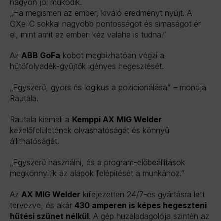
nagyon jól működik.
„Ha megismeri az ember, kiváló eredményt nyújt. A
GXe-C sokkal nagyobb pontosságot és simaságot ér
el, mint amit az emberi kéz valaha is tudna.”
Az
ABB GoFa
kobot megbízhatóan végzi a
hűtőfolyadék-gyűjtők igényes hegesztését.
„Egyszerű, gyors és logikus a pozicionálása” – mondja
Rautala.
Rautala kiemeli a
Kemppi AX MIG Welder
kezelőfelületének olvashatóságát és könnyű
állíthatóságát.
„Egyszerű használni, és a program-előbeállítások
megkönnyítik az alapok felépítését a munkához.”
Az
AX MIG Welder
kifejezetten 24/7-es gyártásra lett
tervezve, és akár
430 amperen is képes hegeszteni
hűtési szünet nélkül
. A gép huzaladagolója szintén az