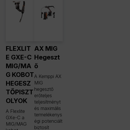
FLEXLIT
AX MIG
E GXE-C
Hegeszt
MIG/MA
ő
G KOBOT
A Kemppi AX
HEGESZ
MIG
hegesztő
TŐPISZT
erőteljes
OLYOK
teljesítményt
és maximális
A Flexlite
termelékenys
GXe-C a
égi potenciált
MIG/MAG
biztosít