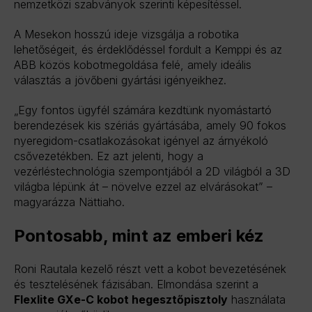
nemzetközi szabványok szerinti képesítéssel.
A Mesekon hosszú ideje vizsgálja a robotika
lehetőségeit, és érdeklődéssel fordult a Kemppi és az
ABB közös kobotmegoldása felé, amely ideális
választás a jövőbeni gyártási igényeikhez.
„Egy fontos ügyfél számára kezdtünk nyomástartó
berendezések kis szériás gyártásába, amely 90 fokos
nyeregidom-csatlakozásokat igényel az árnyékoló
csővezetékben. Ez azt jelenti, hogy a
vezérléstechnológia szempontjából a 2D világból a 3D
világba lépünk át – növelve ezzel az elvárásokat” –
magyarázza Nättiaho.
Pontosabb, mint az emberi kéz
Roni Rautala kezelő részt vett a kobot bevezetésének
és tesztelésének fázisában. Elmondása szerint a
Flexlite GXe-C kobot hegesztőpisztoly
használata