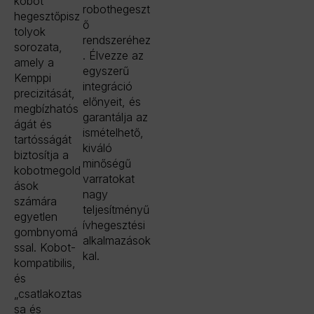
kobot
robothegeszt
hegesztőpisz
ő
tolyok
rendszeréhez
sorozata,
. Élvezze az
amely a
egyszerű
Kemppi
integráció
precizitását,
előnyeit, és
megbízhatós
garantálja az
ágát és
ismételhető,
tartósságát
kiváló
biztosítja a
minőségű
kobotmegold
varratokat
ások
nagy
számára
teljesítményű
egyetlen
ívhegesztési
gombnyomá
alkalmazások
ssal. Kobot-
kal.
kompatibilis,
és
„csatlakoztas
sa és