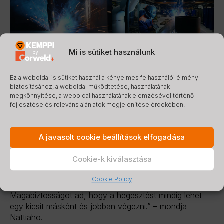
Mi is sütiket használunk
Együttműködés az új megoldások
Ez a weboldal is sütiket használ a kényelmes felhasználói élmény
folyamatos fejlesztéséért
biztosításához, a weboldal működtetése, használatának
megkönnyítése, a weboldal használatának elemzésével történő
fejlesztése és releváns ajánlatok megjelenítése érdekében.
A Mesekon szoros együttműködésben dolgozik a
Kemppi termékfejlesztési részlegével. Lehetőséget
kapott arra, hogy olyan új berendezéseket teszteljen,
A javasolt cookie beállítások elfogadása
amelyek még fejlesztés alatt állnak a Kemppinél – ez
pedig ösztönzőleg hat a hegesztőkre is.
Cookie-k kiválasztása
„Egy nemzetközi partneren keresztül olyan ötleteket
Cookie Policy
kapunk, amelyeket a gyakorlatban is kipróbálhatunk.
Magabiztosságot ad, hogy a hegesztést mindig lehet
egy kicsit másként és jobban végezni.” – mondja
Nättiaho.