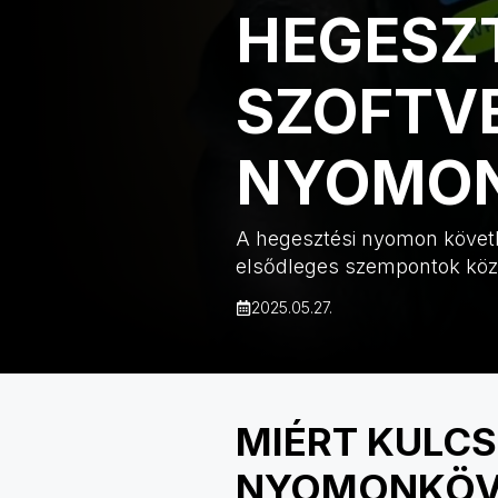
HEGESZT
SZOFTVE
NYOMON
A hegesztési nyomon követh
elsődleges szempontok közé 
2025.05.27.
MIÉRT KULC
NYOMONKÖV