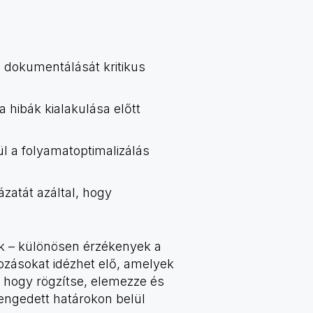
l dokumentálását kritikus
 hibák kialakulása előtt
l a folyamatoptimalizálás
zatát azáltal, hogy
ek – különösen érzékenyek a
tozásokat idézhet elő, amelyek
, hogy rögzítse, elemezze és
gengedett határokon belül