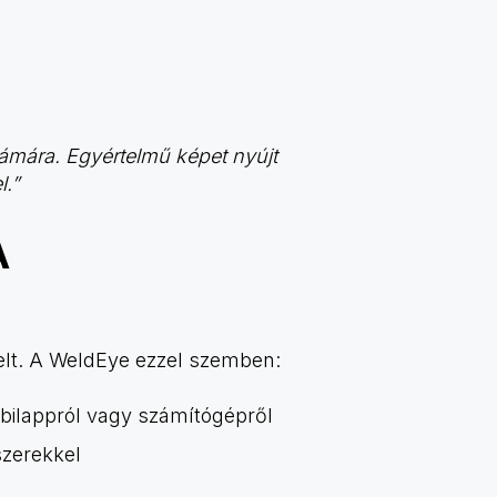
zámára. Egyértelmű képet nyújt
.”
A
lt. A WeldEye ezzel szemben:
obilappról vagy számítógépről
szerekkel