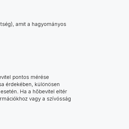
ültség), amit a hagyományos
evitel pontos mérése
ása érdekében, különösen
setén. Ha a hőbevitel eltér
formációkhoz vagy a szívósság