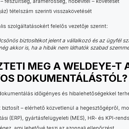
– feszültség, áramerősség, hőbevitel – követését
z) tételszám szerinti visszakövetését
ális szolgáltatásokért felelős vezetője szerint:
önös biztosítékot jelent a vállalkozó és az ügyfél s
még akkor is, ha a hibák nem láthatók szabad szemmel
TETI MEG A WELDEYE-T 
OS DOKUMENTÁLÁSTÓL?
okumentálás időigényes és hibalehetőségekkel terhe
 biztosít – elérhető közvetlenül a hegesztőgépről, m
ítási (ERP), gyártásfelügyeleti (MES), HR- és KPI-rend
égez, ami lehetővé teszi az azonnali ellenőrzést