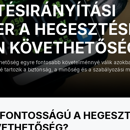
ÉSIRÁNYÍTÁSI
R A HEGESZTÉS
 KÖVETHETŐSÉ
etőség egyre fontosabb követelménnyé válik azokba
tartozik a biztonság, a minőség és a szabályozási m
SFONTOSSÁGÚ A HEGESZT
ETHETŐSÉG?