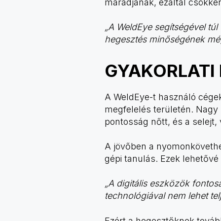
maradjanak, ezáltal csökke
„A WeldEye segítségével túl 
hegesztés minőségének még a
GYAKORLATI
A WeldEye-t használó cégek
megfelelés területén. Nagy
pontosság nőtt, és a selejt
A jövőben a nyomonkövethet
gépi tanulás. Ezek lehetővé 
„A digitális eszközök fontos
technológiával nem lehet tel
Ezért a hegesztőknek tovább