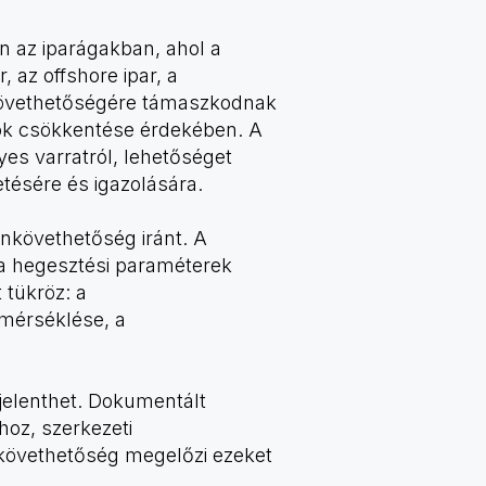
 az iparágakban, ahol a
 az offshore ipar, a
nkövethetőségére támaszkodnak
atok csökkentése érdekében. A
yes varratról, lehetőséget
ésére és igazolására.
nkövethetőség iránt. A
 a hegesztési paraméterek
 tükröz: a
mérséklése, a
jelenthet. Dokumentált
hoz, szerkezeti
követhetőség megelőzi ezeket