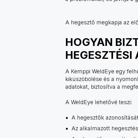
A hegesztő megkapja az előz
HOGYAN BIZT
HEGESZTÉSI
A Kemppi WeldEye egy felh
kiküszöbölése és a nyomonkö
adatokat, biztosítva a megf
A WeldEye lehetővé teszi:
A hegesztők azonosítását
Az alkalmazott hegesztés