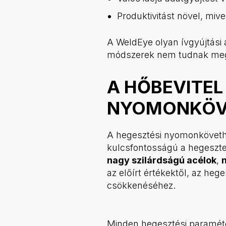
Produktivitást növel, mive
A WeldEye olyan ívgyújtási 
módszerek nem tudnak megb
A HŐBEVITEL
NYOMONKÖV
A hegesztési nyomonkövethe
kulcsfontosságú a hegeszte
nagy szilárdságú acélok
,
az előírt értékektől, az he
csökkenéséhez.
Minden hegesztési paraméte