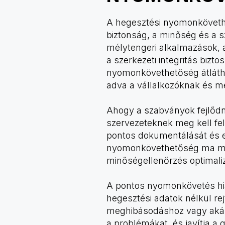
A hegesztési nyomonkövethe
biztonság, a minőség és a s
mélytengeri alkalmazások, 
a szerkezeti integritás biz
nyomonkövethetőség átláthat
adva a vállalkozóknak és m
Ahogy a szabványok fejlődn
szervezeteknek meg kell fe
pontos dokumentálását és el
nyomonkövethetőség ma már
minőségellenőrzés optimali
A pontos nyomonkövetés hián
hegesztési adatok nélkül re
meghibásodáshoz vagy akár
a problémákat, és javítja a 