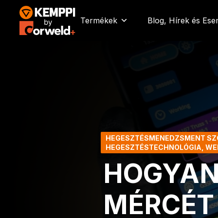
Kilépés
a
Termékek
Blog, Hírek és Es
tartalomba
HEGESZTÉSMENEDZSMENT SZ
HEGESZTÉSTECHNOLÓGIA
,
WE
HOGYAN
MÉRCÉT