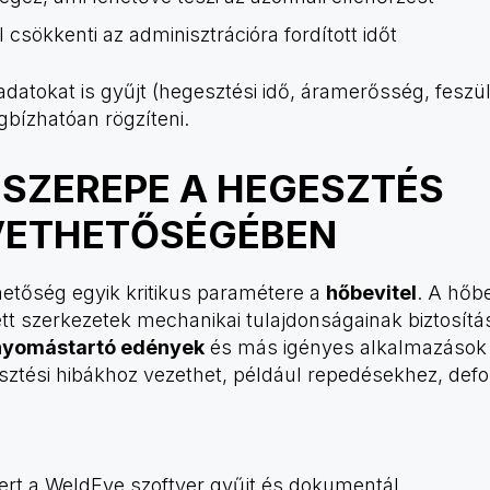
l csökkenti az adminisztrációra fordított időt
adatokat is gyűjt (hegesztési idő, áramerősség, fesz
ízhatóan rögzíteni.
 SZEREPE A HEGESZTÉS
ETHETŐSÉGÉBEN
tőség egyik kritikus paramétere a
hőbevitel
. A hőb
tt szerkezetek mechanikai tulajdonságainak biztosít
nyomástartó edények
és más igényes alkalmazások e
gesztési hibákhoz vezethet, például repedésekhez, de
rt a WeldEye szoftver gyűjt és dokumentál.