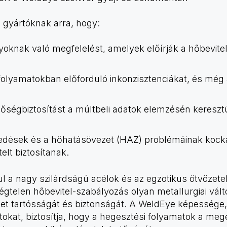
 gyártóknak arra, hogy:
nyoknak való megfelelést, amelyek előírják a hőbevite
folyamatokban előforduló inkonzisztenciákat, és még a
őségbiztosítást a múltbeli adatok elemzésén keresztü
pedések és a hőhatásövezet (HAZ) problémáinak kocká
elt biztosítanak.
l a nagy szilárdságú acélok és az egzotikus ötvözet
légtelen hőbevitel-szabályozás olyan metallurgiai vál
zet tartósságát és biztonságát. A WeldEye képessége
okat, biztosítja, hogy a hegesztési folyamatok a me