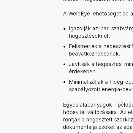
A WeldEye lehetőséget ad a
Igazolják az ipari szabvá
hegesztéseknél.
Felismerjék a hegesztési 
beavatkozhassanak.
Javítsák a hegesztési min
érdekében.
Minimalizálják a hidegre
szabályozott energia-bevit
Egyes alapanyagok – példáu
hőbevitel változásaira. Az e
rontják a hegesztett szerke
dokumentálja ezeket az adat