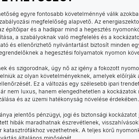
tőség egyre fontosabb követelménnyé válik azokban
zabályozási megfelelőség alapvető. Az energiaszektor,
az építőipar és a hadiipar mind a hegesztés nyomo
tosítása, a szabályoknak való megfelelés és a kockáz
ó és ellenőrizhető nyilvántartást biztosít minden eg
egrendelőknek a hegesztési folyamatok nyomon követ
ek és szigorodnak, úgy nő az igény a fokozott nyomo
lelniük az olyan követelményeknek, amelyek előírják
lenőrzését. Ez a változás egy szélesebb ipari trendet
 nem luxus, hanem elengedhetetlen a kockázatok 
zálása és az üzemi hatékonyság növelése érdekében.
ya jelentős pénzügyi, jogi és biztonsági kockázatot 
jtett hibák maradhatnak észrevétlenek, visszahívások
 katasztrófákhoz vezethetnek. A teljes körű nyomon
gyártás általános minőségét.