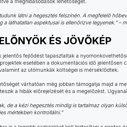
ntve a meghibásodások lehetőségét.
tudunk látni a hegesztés felszínén. A megfelelő hőbevi
 láthatatlan aspektusai is ellenőrizve legyenek.” – m
 ELŐNYÖK ÉS JÖVŐKÉP
 jelentős fejlődést tapasztaltak a nyomonkövethető
 projektek esetében a dokumentációs idő jelentősen 
, valamint az utómunkák költségei is mérséklődtek.
őséget várhatóan még jobban támogatja majd a mest
teszik a hibák előrejelzését és a megelőzést. Ugyanakk
ak, de a kézi hegesztés mindig is tartalmaz olyan kül
jes mértékben kontrollálni.”
ra is a legjobb eszközöket kell biztosítani a pontos 