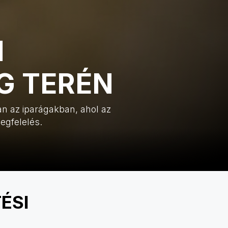
I
G TERÉN
n az iparágakban, ahol az
egfelelés.
ÉSI