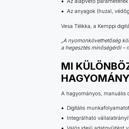
Az alapvető paraméterek 
Az anyagok (huzal, védőgá
Vesa Tiilikka, a Kemppi digit
„A nyomonkövethetőség kölcs
a hegesztés minőségéről – 
MI KÜLÖNBÖZ
HAGYOMÁNY
A hagyományos, manuális d
Digitális munkafolyamatot
Integrálható vállalatirány
Valós idejű adatgyűjtést v