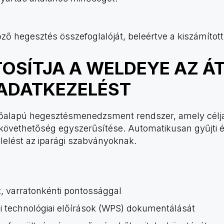
ő hegesztés összefoglalóját, beleértve a kiszámított 
OSÍTJA A WELDEYE AZ Á
 ADATKEZELÉST
őalapú hegesztésmenedzsment rendszer, amely célja
vethetőség egyszerűsítése. Automatikusan gyűjti és 
elelést az iparági szabványoknak.
, varratonkénti pontossággal
i technológiai előírások (WPS) dokumentálását