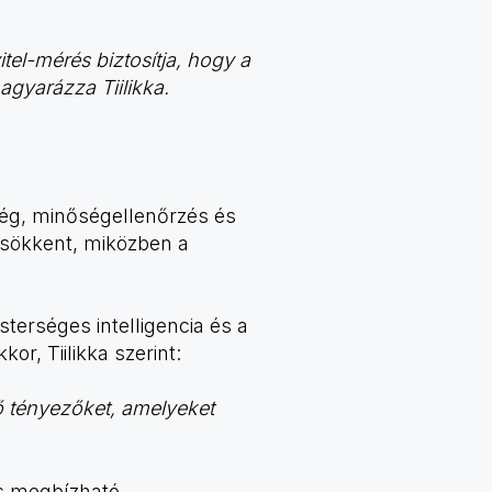
tel-mérés biztosítja, hogy a
agyarázza Tiilikka.
ség, minőségellenőrzés és
csökkent, miközben a
erséges intelligencia és a
or, Tiilikka szerint:
ső tényezőket, amelyeket
és megbízható