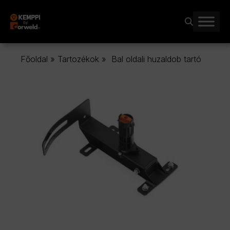
Kilépés
a
tartalomba
Főoldal
»
Tartozékok
»
Bal oldali huzaldob tartó