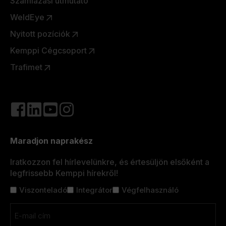
Számlázási útmutató
WeldEye
Nyitott pozíciók
Kemppi Cégcsoport
Trafimet
Maradjon naprakész
Iratkozzon fel hírlevelünkre, és értesüljön elsőként a
legfrissebb Kemppi hírekről!
Cím
Viszonteladó
Integrátor
Végfelhasználó
nélkül
Email
(Kötelező)