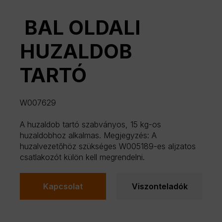
BAL OLDALI
HUZALDOB
TARTÓ
W007629
A huzaldob tartó szabványos, 15 kg-os
huzaldobhoz alkalmas. Megjegyzés: A
huzalvezetőhöz szükséges W005189-es aljzatos
csatlakozót külön kell megrendelni.
Kapcsolat
Viszonteladók