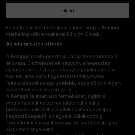
Feliratkozásával hozzájárul ahhoz, hogy a Kemppi
marketing célú e-maileket küldjön Önnek.
Az ívhegesztés úttörői
A Kemppi az ívhegesztési iparág formatervezési
éllovasa. Elkötelezettek vagyunk a hegesztés
minőségének és termelékenységének növelése
mellett, amelyet a hegesztési ív folyamatos
fejlesztésével és egy zöldebb, egyenlőbb világért
végzett munkánkkal érünk el.
A Kemppi fenntartható termékeket, digitális
megoldásokat és szolgáltatásokat kínál a
professzionális felhasználók számára – az ipari
hegesztőcégektől az egyéni vállalkozókig.
Termékeink használhatósága és megbízhatósága
alapvető irányelvünk.