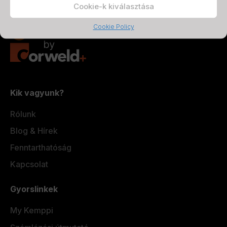
Cookie-k kiválasztása
Cookie Policy
Kik vagyunk?
Rólunk
Blog & Hírek
Fenntarthatóság
Kapcsolat
Gyorslinkek
My Kemppi