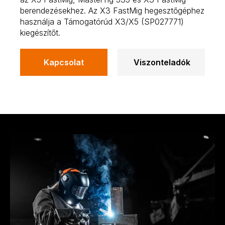
berendezésekhez. Az X3 FastMig hegesztőgéphez
használja a Támogatórúd X3/X5 (SP027771)
kiegészítőt.
Kapcsolat
Viszonteladók