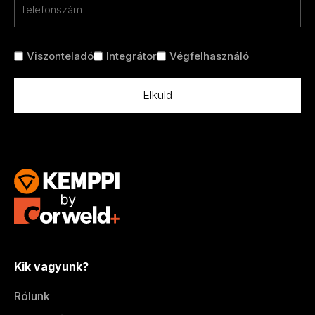
*
Cím
Viszonteladó
Integrátor
Végfelhasználó
nélkül
*
Kik vagyunk?
Rólunk