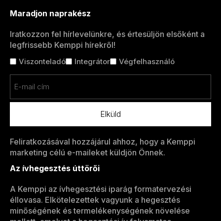
Maradjon naprakész
Iratkozzon fel hírlevelünkre, és értesüljön elsőként a
legfrissebb Kemppi hírekről!
Cím
Viszonteladó
Integrátor
Végfelhasználó
nélkül
Email
(Kötelező)
Feliratkozásával hozzájárul ahhoz, hogy a Kemppi
marketing célú e-maileket küldjön Önnek.
Az ívhegesztés úttörői
A Kemppi az ívhegesztési iparág formatervezési
éllovasa. Elkötelezettek vagyunk a hegesztés
minőségének és termelékenységének növelése