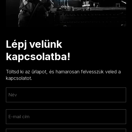
Lépj velünk
kapcsolatba!
Töltsd ki az űrlapot, és hamarosan felvesszük veled a
kapcsolatot.
Név
*
Keresztnév
Email
*
Telefon