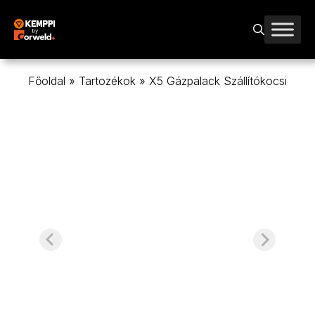
Kilépés
a
tartalomba
Főoldal
»
Tartozékok
»
X5 Gázpalack Szállítókocsi