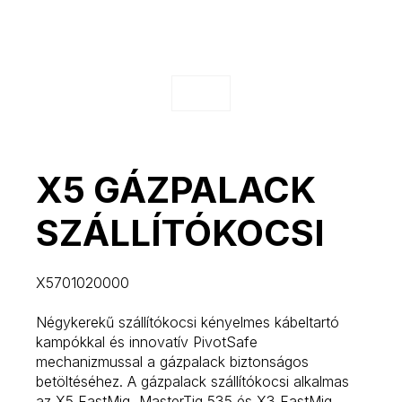
X5 GÁZPALACK
SZÁLLÍTÓKOCSI
X5701020000
Négykerekű szállítókocsi kényelmes kábeltartó
kampókkal és innovatív PivotSafe
mechanizmussal a gázpalack biztonságos
betöltéséhez. A gázpalack szállítókocsi alkalmas
az X5 FastMig, MasterTig 535 és X3 FastMig