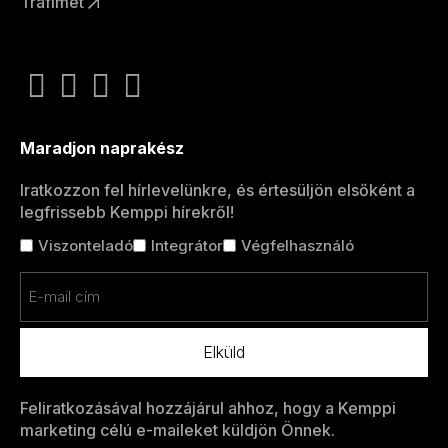
Trafimet
Maradjon naprakész
Iratkozzon fel hírlevelünkre, és értesüljön elsőként a
legfrissebb Kemppi hírekről!
Cím
Viszonteladó
Integrátor
Végfelhasználó
nélkül
Email
(Kötelező)
Feliratkozásával hozzájárul ahhoz, hogy a Kemppi
marketing célú e-maileket küldjön Önnek.