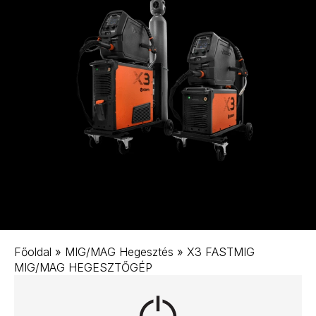
Főoldal
»
MIG/MAG Hegesztés
»
X3 FASTMIG
MIG/MAG HEGESZTŐGÉP