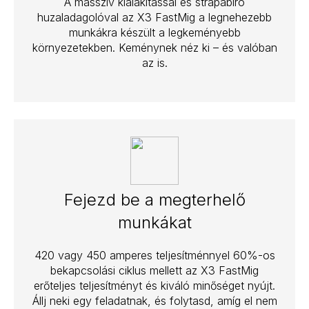
A masszív kialakítással és strapabíró
huzaladagolóval az X3 FastMig a legnehezebb
munkákra készült a legkeményebb
környezetekben. Keménynek néz ki – és valóban
az is.
Fejezd be a megterhelő
munkákat
420 vagy 450 amperes teljesítménnyel 60%-os
bekapcsolási ciklus mellett az X3 FastMig
erőteljes teljesítményt és kiváló minőséget nyújt.
Állj neki egy feladatnak, és folytasd, amíg el nem