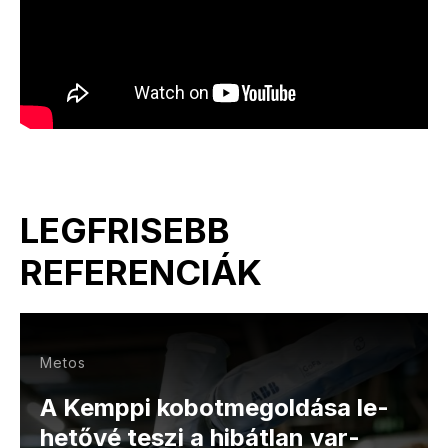
LEGFRISEBB
REFERENCIÁK
Metos
A Kemppi ko­bot­meg­ol­dá­sa le­
he­tő­vé te­szi a hi­bá­tlan var­