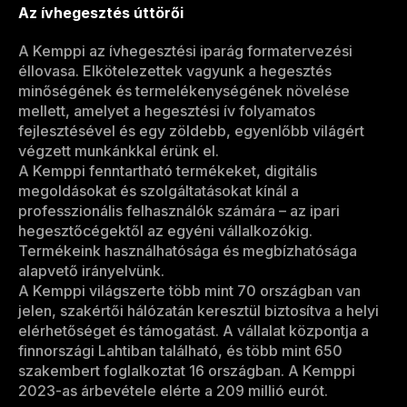
Az ívhegesztés úttörői
A Kemppi az ívhegesztési iparág formatervezési
éllovasa. Elkötelezettek vagyunk a hegesztés
minőségének és termelékenységének növelése
mellett, amelyet a hegesztési ív folyamatos
fejlesztésével és egy zöldebb, egyenlőbb világért
végzett munkánkkal érünk el.
A Kemppi fenntartható termékeket, digitális
megoldásokat és szolgáltatásokat kínál a
professzionális felhasználók számára – az ipari
hegesztőcégektől az egyéni vállalkozókig.
Termékeink használhatósága és megbízhatósága
alapvető irányelvünk.
A Kemppi világszerte több mint 70 országban van
jelen, szakértői hálózatán keresztül biztosítva a helyi
elérhetőséget és támogatást. A vállalat központja a
finnországi Lahtiban található, és több mint 650
szakembert foglalkoztat 16 országban. A Kemppi
2023-as árbevétele elérte a 209 millió eurót.