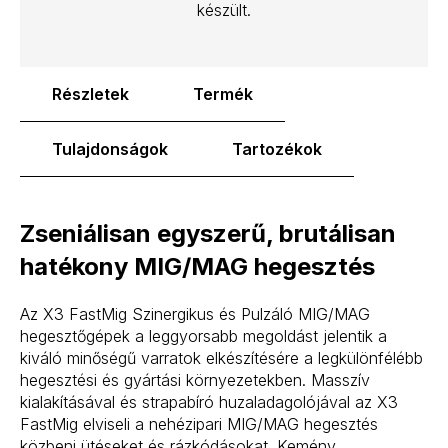
készült.
Részletek
Termék
Tulajdonságok
Tartozékok
Zseniálisan egyszerű, brutálisan
hatékony MIG/MAG hegesztés
Az X3 FastMig Szinergikus és Pulzáló MIG/MAG
hegesztőgépek a leggyorsabb megoldást jelentik a
kiváló minőségű varratok elkészítésére a legkülönfélébb
hegesztési és gyártási környezetekben. Masszív
kialakításával és strapabíró huzaladagolójával az X3
FastMig elviseli a nehézipari MIG/MAG hegesztés
közbeni ütéseket és rázkódásokat. Kemény