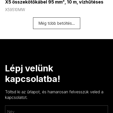
X5 összekötőkábel 95 mm², 10 m, vízhűtéses
X59510MW
Még több betöltés...
Lépj velünk
kapcsolatba!
Töltsd ki az űrlapot, és hamarosan felvesszük veled a
kapcsolatot.
Név