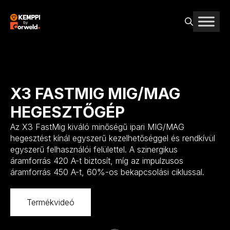
Kilépés
a
tartalomba
X3 FASTMIG MIG/MAG
HEGESZTŐGÉP
Az X3 FastMig kiváló minőségű ipari MIG/MAG
hegesztést kínál egyszerű kezelhetőséggel és rendkívül
egyszerű felhasználói felülettel. A szinergikus
áramforrás 420 A-t biztosít, míg az impulzusos
áramforrás 450 A-t, 60%-os bekapcsolási ciklussal.
Termékvideó