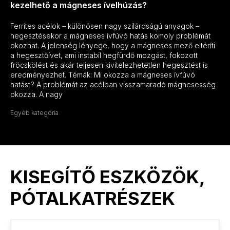
kezelhető a mágneses ívelhúzás?
Ferrites acélok – különösen nagy szilárdságú anyagok –
hegesztésekor a mágneses ívfúvó hatás komoly problémát
okozhat. A jelenség lényege, hogy a mágneses mező eltéríti
a hegesztőívet, ami instabil hegfürdő mozgást, fokozott
fröcskölést és akár teljesen kivitelezhetetlen hegesztést is
eredményezhet. Témák: Mi okozza a mágneses ívfúvó
hatást? A problémát az acélban visszamaradó mágnesesség
okozza. A nagy
Egyéb kategória
KISEGÍTŐ ESZKÖZÖK,
PÓTALKATRÉSZEK