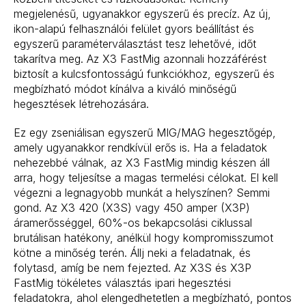
megjelenésű, ugyanakkor egyszerű és precíz. Az új,
ikon-alapú felhasználói felület gyors beállítást és
egyszerű paraméterválasztást tesz lehetővé, időt
takarítva meg. Az X3 FastMig azonnali hozzáférést
biztosít a kulcsfontosságú funkciókhoz, egyszerű és
megbízható módot kínálva a kiváló minőségű
hegesztések létrehozására.
Ez egy zseniálisan egyszerű MIG/MAG hegesztőgép,
amely ugyanakkor rendkívül erős is. Ha a feladatok
nehezebbé válnak, az X3 FastMig mindig készen áll
arra, hogy teljesítse a magas termelési célokat. El kell
végezni a legnagyobb munkát a helyszínen? Semmi
gond. Az X3 420 (X3S) vagy 450 amper (X3P)
áramerősséggel, 60%-os bekapcsolási ciklussal
brutálisan hatékony, anélkül hogy kompromisszumot
kötne a minőség terén. Állj neki a feladatnak, és
folytasd, amíg be nem fejezted. Az X3S és X3P
FastMig tökéletes választás ipari hegesztési
feladatokra, ahol elengedhetetlen a megbízható, pontos