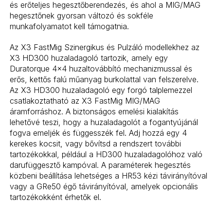
és erőteljes hegesztőberendezés, és ahol a MIG/MAG
hegesztőnek gyorsan változó és sokféle
munkafolyamatot kell támogatnia.
Az X3 FastMig Szinergikus és Pulzáló modellekhez az
X3 HD300 huzaladagoló tartozik, amely egy
Duratorque 4×4 huzaltovábbító mechanizmussal és
erős, kettős falú műanyag burkolattal van felszerelve.
Az X3 HD300 huzaladagoló egy forgó talplemezzel
csatlakoztatható az X3 FastMig MIG/MAG
áramforráshoz. A biztonságos emelési kialakítás
lehetővé teszi, hogy a huzaladagolót a fogantyújánál
fogva emeljék és függesszék fel. Adj hozzá egy 4
kerekes kocsit, vagy bővítsd a rendszert további
tartozékokkal, például a HD300 huzaladagolóhoz való
darufüggesztő kampóval. A paraméterek hegesztés
közbeni beállítása lehetséges a HR53 kézi távirányítóval
vagy a GRe50 égő távirányítóval, amelyek opcionális
tartozékokként érhetők el.