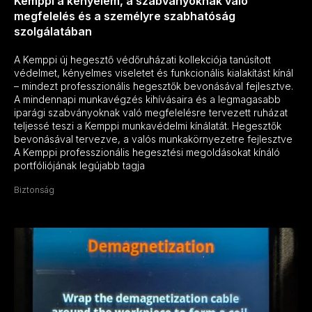
Kemppi a kényelem, a szabványoknak való
megfelelés és a személyre szabhatóság
szolgálatában
A Kemppi új hegesztő védőruházati kollekciója tanúsított
védelmet, kényelmes viseletet és funkcionális kialakítást kínál
– mindezt professzionális hegesztők bevonásával fejlesztve.
A mindennapi munkavégzés kihívásaira és a legmagasabb
iparági szabványoknak való megfelelésre tervezett ruházat
teljessé teszi a Kemppi munkavédelmi kínálatát. Hegesztők
bevonásával tervezve, a valós munkakörnyezetre fejlesztve
A Kemppi professzionális hegesztési megoldásokat kínáló
portfóliójának legújabb tagja
Biztonság