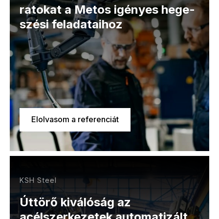
ratokat a Me­tos igényes he­ge­
szé­si fel­ada­ta­i­hoz
Elolvasom a referenciát
KSH Steel
Úttörő kiválóság az
acélszerkezetek automatizált