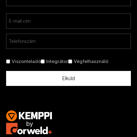
*
Keresztnév
Email
*
Telefon
*
Cím
Viszonteladó
Integrátor
Végfelhasználó
nélkül
*