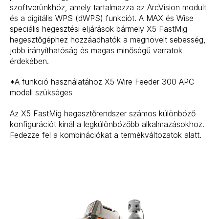
szoftverünkhöz, amely tartalmazza az ArcVision modult
és a digitális WPS (dWPS) funkciót. A MAX és Wise
speciális hegesztési eljárások bármely X5 FastMig
hegesztőgéphez hozzáadhatók a megnövelt sebesség,
jobb irányíthatóság és magas minőségű varratok
érdekében.
*A funkció használatához X5 Wire Feeder 300 APC
modell szükséges
Az X5 FastMig hegesztőrendszer számos különböző
konfigurációt kínál a legkülönbözőbb alkalmazásokhoz.
Fedezze fel a kombinációkat a termékváltozatok alatt.