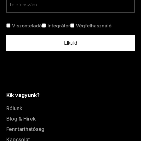
Telefon
*
Cím
Viszonteladó
Integrátor
Végfelhasználó
nélkül
*
Kik vagyunk?
Rólunk
Blog & Hírek
Fenntarthatóság
Kapcsolat