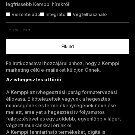
legfrissebb Kemppi hírekről!
Cím
Viszonteladó
Integrátor
Végfelhasználó
nélkül
Email
(Kötelező)
Feliratkozásával hozzájárul ahhoz, hogy a Kemppi
marketing célú e-maileket küldjön Önnek.
Az ívhegesztés úttörői
A Kemppi az ívhegesztési iparág formatervezési
éllovasa. Elkötelezettek vagyunk a hegesztés
minőségének és termelékenységének növelése
mellett, amelyet a hegesztési ív folyamatos
fejlesztésével és egy zöldebb, egyenlőbb világért
végzett munkánkkal érünk el.
A Kemppi fenntartható termékeket, digitális