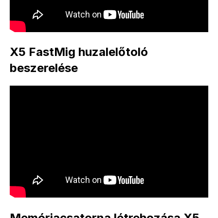
X5 FastMig huzalelőtoló
beszerelése
Memóriacsatorna létrehozása X5