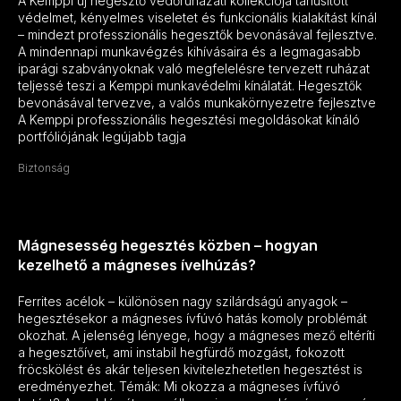
A Kemppi új hegesztő védőruházati kollekciója tanúsított
védelmet, kényelmes viseletet és funkcionális kialakítást kínál
– mindezt professzionális hegesztők bevonásával fejlesztve.
A mindennapi munkavégzés kihívásaira és a legmagasabb
iparági szabványoknak való megfelelésre tervezett ruházat
teljessé teszi a Kemppi munkavédelmi kínálatát. Hegesztők
bevonásával tervezve, a valós munkakörnyezetre fejlesztve
A Kemppi professzionális hegesztési megoldásokat kínáló
portfóliójának legújabb tagja
Biztonság
Mágnesesség hegesztés közben – hogyan
kezelhető a mágneses ívelhúzás?
Ferrites acélok – különösen nagy szilárdságú anyagok –
hegesztésekor a mágneses ívfúvó hatás komoly problémát
okozhat. A jelenség lényege, hogy a mágneses mező eltéríti
a hegesztőívet, ami instabil hegfürdő mozgást, fokozott
fröcskölést és akár teljesen kivitelezhetetlen hegesztést is
eredményezhet. Témák: Mi okozza a mágneses ívfúvó