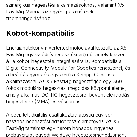
szinergikus hegesztési alkalmazásokhoz, valamint X5
FastMig Manual az egyéni paraméterek
finomhangolásához.
Kobot-kompatibilis
Energiahatékony invertertechnológiával készült, az X5
FastMig egy valódi ívhegesztési erőmű, amely készen
áll a kobot-hegesztés integrálására is. Kompatibilis a
Digital Connectivity Module for Cobotics rendszerrel, és
a beállítás gyors és egyszerű a Kemppi Cobotics
alkalmazással. Az X5 FastMig hegesztőgép egy 360
fokos moduláris hegesztési megoldás központi eleme,
amely alkalmas DC TIG hegesztésre, bevont elektródás
hegesztésre (MMA) és vésésre is.
A beépített digitális csatlakoztathatóság egy sor
hasznos hegesztési adatot tesz elérhetővé*. Az X5
FastMig tartalmaz egy három hónapos ingyenes
próbaverziót egyedi WeldEye hegesztésmenedzsment