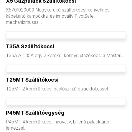
X5 Gázpalack Szállítókocsi
X5701020000 Négykerekű szállítókocsi kényelmes
kábeltartó kampókkal és innovatív PivotSafe
mechanizmussal...
T35A Szállítókocsi
T35A A T35A egy 2 kerekű, könnyű utazókocsi a Master...
T25MT Szállítókocsi
T25MT 2 kerekű kocsi padlószintű palacktöltéssel.
P45MT Szállítóegység
P45MT 4 kerekű kocsi innovatív, billenő palacktartó
lemezzel.