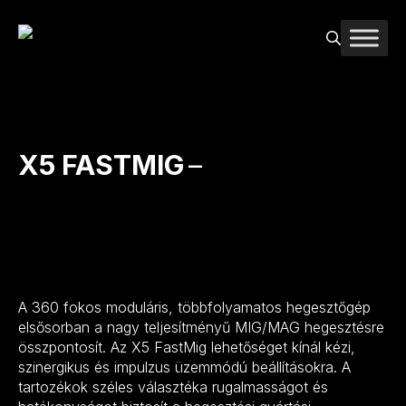
Kilépés
a
tartalomba
X5 FASTMIG
–
SOKOLDALÚ IPARI
TÖBBFOLYAMATOS
HEGESZTŐGÉP
A 360 fokos moduláris, többfolyamatos hegesztőgép
elsősorban a nagy teljesítményű MIG/MAG hegesztésre
összpontosít. Az X5 FastMig lehetőséget kínál kézi,
szinergikus és impulzus üzemmódú beállításokra. A
tartozékok széles választéka rugalmasságot és