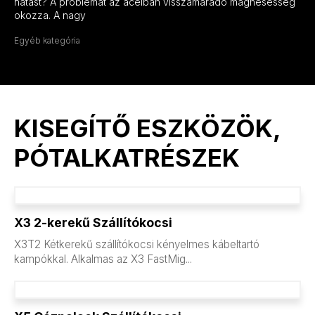
hatást? A problémát az acélban visszamaradó mágnesesség
okozza. A nagy
Egyéb kategória
KISEGÍTŐ ESZKÖZÖK,
PÓTALKATRÉSZEK
X3 2-kerekű Szállítókocsi
X3T2 Kétkerekű szállítókocsi kényelmes kábeltartó
kampókkal. Alkalmas az X3 FastMig...