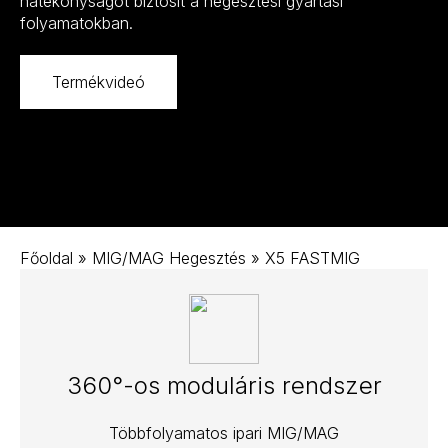
hatékonyságot biztosít a hegesztési gyártási
folyamatokban.
Termékvideó
Főoldal
»
MIG/MAG Hegesztés
»
X5 FASTMIG
360°-os moduláris rendszer
Többfolyamatos ipari MIG/MAG