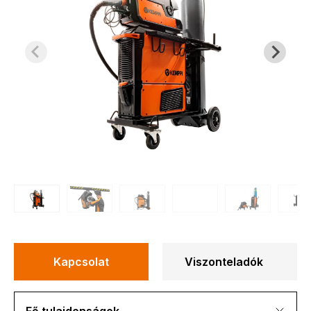
Kapcsolat
Viszonteladók
Fő tulajdonságok