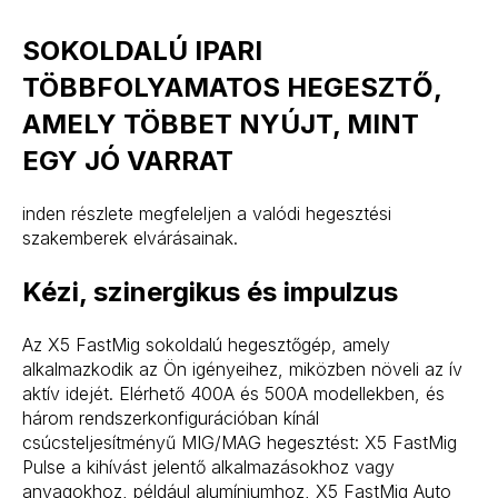
SOKOLDALÚ IPARI
TÖBBFOLYAMATOS HEGESZTŐ,
AMELY TÖBBET NYÚJT, MINT
EGY JÓ VARRAT
inden részlete megfeleljen a valódi hegesztési
szakemberek elvárásainak.
Kézi, szinergikus és impulzus
Az X5 FastMig sokoldalú hegesztőgép, amely
alkalmazkodik az Ön igényeihez, miközben növeli az ív
aktív idejét. Elérhető 400A és 500A modellekben, és
három rendszerkonfigurációban kínál
csúcsteljesítményű MIG/MAG hegesztést: X5 FastMig
Pulse a kihívást jelentő alkalmazásokhoz vagy
anyagokhoz, például alumíniumhoz, X5 FastMig Auto