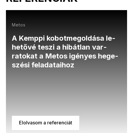
Metos
A Kemppi ko­bot­meg­ol­dá­sa le­
he­tő­vé te­szi a hi­bá­tlan var­
ratokat a Me­tos igényes he­ge­
szé­si fel­ada­ta­i­hoz
Elolvasom a referenciát